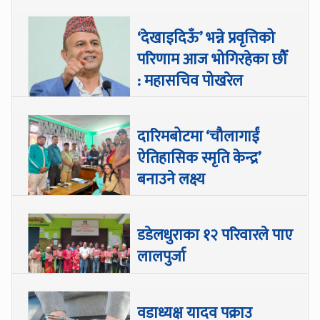
‘देखाइदिऊँ’ भन्ने प्रवृत्तिको
परिणाम आज भोगिरहेका छौँ
: महासचिव पोखरेल
दारिमबोटमा ‘चौलागाईं
ऐतिहासिक स्मृति केन्द्र’
बनाउने लक्ष्य
डडेलधुराका १२ परिवारले पाए
लालपुर्जा
वडाध्यक्ष यादव पक्राउ