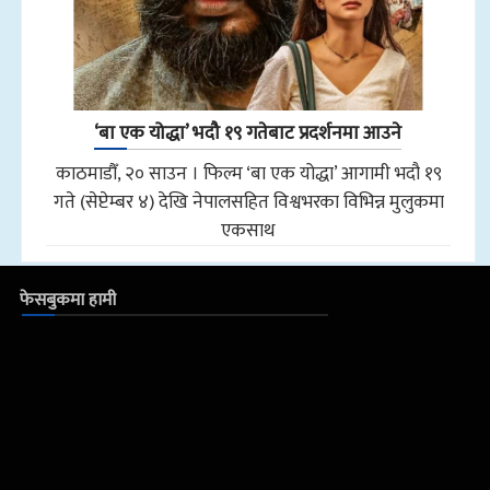
‘बा एक योद्धा’ भदौ १९ गतेबाट प्रदर्शनमा आउने
काठमाडौँ, २० साउन । फिल्म ‘बा एक योद्धा’ आगामी भदौ १९
गते (सेप्टेम्बर ४) देखि नेपालसहित विश्वभरका विभिन्न मुलुकमा
एकसाथ
फेसबुकमा हामी