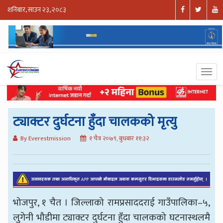
शनिबार, साउन २३, २०८३
ट्याक्टर दुर्घटना हुँदा चालकको मृत्यु
By Everestmission
१ चैत्र २०७९, बुधबार ११:३२
भोजपुर, १ चैत । जिल्लाको रामप्रसाददराई गाउँपालिका–५,
लुगेनी भौडीमा ट्याक्टर दुर्घटना हुँदा चालकको घटनास्थलमै