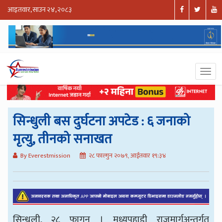
आइतवार, साउन २४, २०८३
सिन्धुली बस दुर्घटना अपटेड : ६ जनाको
मृत्यु, तीनको सनाखत
By Everestmission
२८ फाल्गुन २०७९, आईतवार १९:३४
सिन्धुली, २८ फागुन । मध्यपहाडी राजमार्गअन्तर्गत