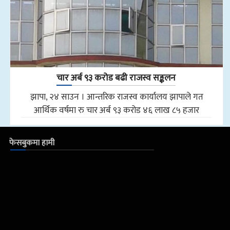
चार अर्ब ९३ करोड बढी राजस्व सङ्कलन
झापा, २४ साउन । आन्तरिक राजस्व कार्यालय झापाले गत
आर्थिक वर्षमा रु चार अर्ब ९३ करोड ४६ लाख ८५ हजार
फेसबुकमा हामी