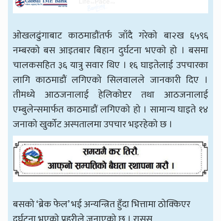
ओखलढुंगाबाट काठमाडौंतर्फ जाँदै गरेको बा२ख ६५९६
नम्बरको बस आइतबार बिहान दुर्घटना भएको हो । बसमा
चालकसहित ३६ यात्रु सवार थिए । १६ घाइतेलाई उपचारका
लागि काठमाडौं लगिएको सिलवालले जानकारी दिए ।
तीमध्ये आठजनालाई हेलिकोप्टर तथा आठजनालाई
एम्बुलेन्समार्फत काठमाडौं लगिएको हो । सामान्य घाइते १४
जनाको खुर्कोट अस्पतालमा उपचार भइरहेको छ ।
बसको ‘ब्रेक फेल’ भई अन्यन्त्रित हुँदा भित्तामा ठोक्किएर
दुर्घटना भएको प्रहरीले जनाएको छ । रासस