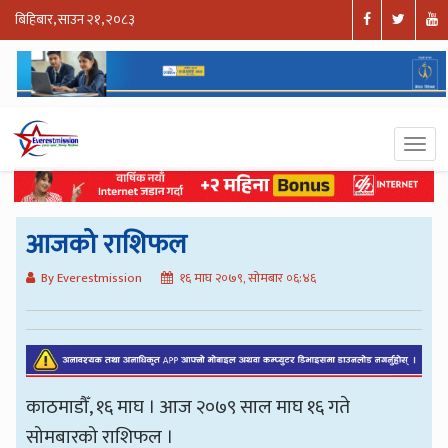
बिहिबार, साउन २१, २०८३
आजको राशिफल
By Everestmission
१६ माघ २०७९, सोमबार ०६:४६
काठमाडौँ, १६ माघ । आज २०७९ साल माघ १६ गते
सोमबारको राशिफल ।