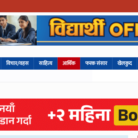
विचार/वहस
साहित्य
आर्थिक
फरक संसार
खेलकुद