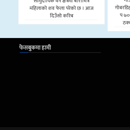
गा
सामुदायिक वन क्षेत्रमा बोराभित्र
गोबरडिहा
महिलाको शव फेला परेको छ । आज
प ७०
दिउँसो करिब
ठक्
फेसबुकमा हामी