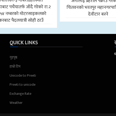
उँपालिका-३ गोबरडिहास्थित
जनालाई प्रहरीले पक्राउ गरे
बाट पचैयातर्फ जाँदै गरेको रा.२
चितवनको भरतपुर महानगरपा
५४ नम्बरको मोटरसाइकलको
देवीटार बस्ने
करबाट पैदलयात्री सोही ठाउँ
QUICK LINKS
स
गृहपृष्ठ
हाम्रो टिम
Unicode to Preeti
Preeti to unicode
Exchange Rate
Weather