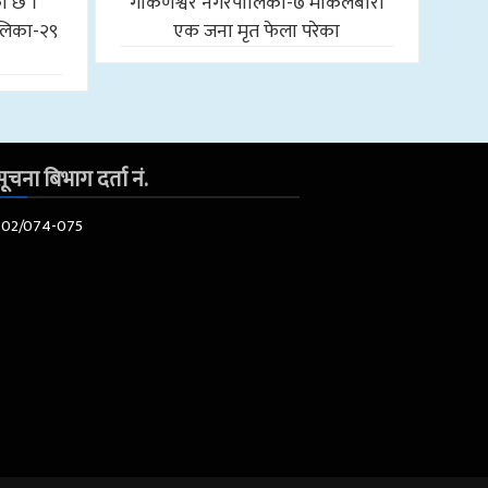
को छ ।
गोकर्णेश्वर नगरपालिका-७ माकलबारी
लिका-२९
एक जना मृत फेला परेका
ूचना बिभाग दर्ता नं.
602/074-075