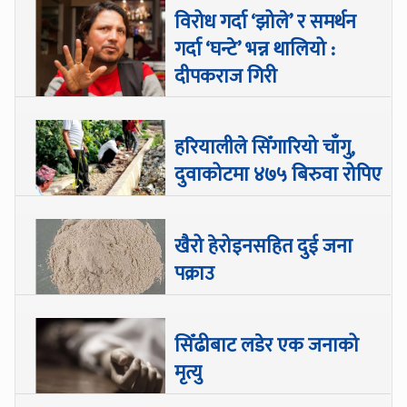
विरोध गर्दा ‘झोले’ र समर्थन
गर्दा ‘घन्टे’ भन्न थालियो :
दीपकराज गिरी
हरियालीले सिँगारियो चाँगु,
दुवाकोटमा ४७५ बिरुवा रोपिए
खैरो हेरोइनसहित दुई जना
पक्राउ
सिँढीबाट लडेर एक जनाको
मृत्यु