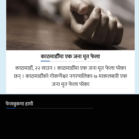
काठमाडौँमा एक जना मृत फेला
काठमाडौँ, २२ साउन । काठमाडौँमा एक जना मृत फेला परेका
छन् । काठमाडौँको गोकर्णेश्वर नगरपालिका-७ माकलबारी एक
जना मृत फेला परेका
फेसबुकमा हामी