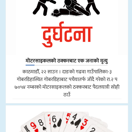
मोटरसाइकलको ठक्करबाट एक जनाको मृत्यु
काठमाडौँ, २२ साउन । दाङको गढवा गाउँपालिका-३
गोबरडिहास्थित गोबरडिहाबाट पचैयातर्फ जाँदै गरेको रा.२ प
७०५४ नम्बरको मोटरसाइकलको ठक्करबाट पैदलयात्री सोही
ठाउँ