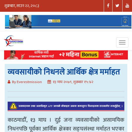
शुक्रबार, साउन २२, २०८३
व्यवसायीको निधनले आर्थिक क्षेत्र मर्माहत
By Everestmission
१३ माघ २०७९, शुक्रबार १५:४२
काठमाडौँ, १३ माघ । दुई जना व्यवसायीको असामयिक
निधनपछि पूर्वका आर्थिक क्षेत्रका सङ्घसंस्था मर्माहत भएका