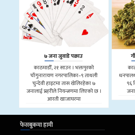
७ जना जुवाडे पक्राउ
ग
काठमाडौँ, २१ साउन । भक्तपुरको
काठ
चाँगुनारायण नगरपालिका–९ ताथली
धनपालथ
चुन्देवी हाइटमा तास खेलिरहेका ७
९६ 
जनालाई प्रहरीले नियन्त्रणमा लिएको छ ।
जनाल
आरती खाजाघरमा
फेसबुकमा हामी