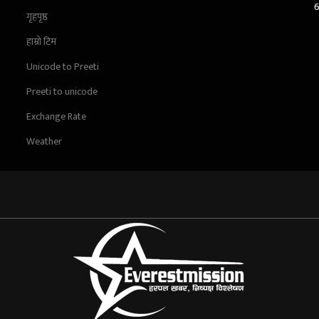
गृहपृष्ठ
हाम्रो टिम
Unicode to Preeti
Preeti to unicode
Exchange Rate
Weather