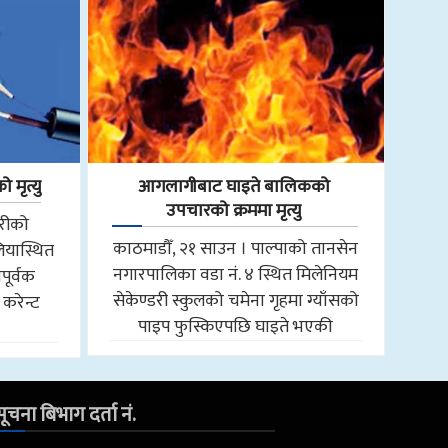
 मृत्यु
आगलागीबाट घाइते बालिकको
उपचारको क्रममा मृत्यु
तरीको
काठमाडौँ, २१ साउन । पाल्पाको तानसेन
ियास्थित
नगारपालिका वडा नं. ४ स्थित मिलेनियम
पूर्वक
सेकेण्डरी स्कुलको चमेना गृहमा ग्याँसको
 करेन्ट
पाइप फुस्किएपछि घाइते भएकी
ूचना बिभाग दर्ता नं.