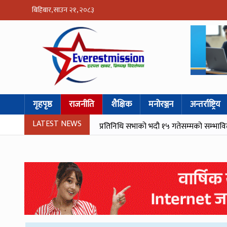
बिहिबार, साउन २१, २०८३
गृहपृष्ठ
राजनीति
शैक्षिक
मनोरञ्जन
अन्तर्राष्ट्रिय
LATEST NEWS
प्रतिनिधि सभाको भदौ १५ गतेसम्मको सम्भाव