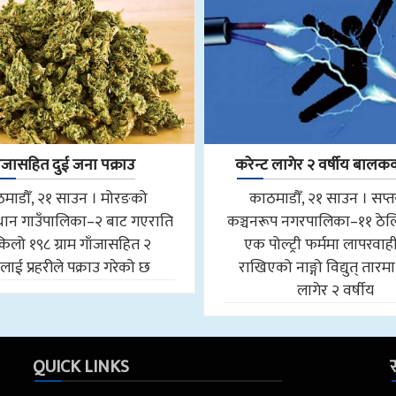
ाँजासहित दुई जना पक्राउ
करेन्ट लागेर २ वर्षीय बालकको
माडौँ, २१ साउन । मोरङको
काठमाडौँ, २१ साउन । सप्
ान गाउँपालिका–२ बाट गएराति
कञ्चनरूप नगरपालिका–११ ठेल
किलो १९८ ग्राम गाँजासहित २
एक पोल्ट्री फर्ममा लापरवाही
ाई प्रहरीले पक्राउ गरेको छ
राखिएको नाङ्गो विद्युत् तारमा
लागेर २ वर्षीय
QUICK LINKS
स