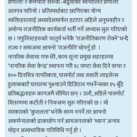
प्रणाली’ र कर्मचारी सरुवा–बढुवाको स्वचालित प्रणाली
अलपत्र पारियो । प्रतिस्पर्धाबाट छानिएका योग्य
व्यक्तिहरुलाई अध्यादेशमार्फत हटाएर अहिले अनुभवहीन र
अयोग्य राजनीतिक कार्यकर्ता भर्ती गर्ने अभ्यास सुरु गरिएको
छ । पपुलिस्टहरुको चातुर्य भनेकै ’राजनीतिकरण रोक्ने’ भन्दै
राज्य र समाजमा आफ्नो ’राजनीति’ थोपर्नु हो ।
नागरिक सेवामा गफ धेरै, काम शून्यः प्रमुख सहरहरुमा
’नागरिक सेवा केन्द्र’ स्थापना गरी १८ घण्टा सेवा दिने वाचा र
१०० दिनभित्र नागरिकता, पासपोर्ट तथा सवारी लाइसेन्स
हुलाकबाटै घरघरमा पु¥याउने डिजिटल गभर्नेन्सका १५ बुँदे
प्रतिबद्धताहरु कागजमै सीमित छन् । उल्टै, अहिले पासपोर्ट
वितरणमा कटौती र नियन्त्रण सुरु गरिएको छ । यो
सरकारको ’कुशलता’ भनेकै काम नगर्ने तर आफ्नो
अकर्मन्यताको ढाकछोप गर्न आमजनताको ’ध्यान’ अन्यत्र
मोड्न अस्वभाविक गतिविधि गर्नु हो ।