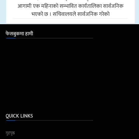
आगामी एक महिनाको सम्भावित कार्यतालिका सार्वजनिक
भएको छ । सचिवालयले सार्वजनिक गरेको
फेसबुकमा हामी
QUICK LINKS
गृहपृष्ठ