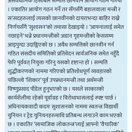
असंवैधानिक हिसाबले सम्पत्ति छानवीन आयोग गठन गरियो
। एकातिर आयोग गठन गर्ने तर सँगसँगै बहालवाला मन्त्री र
सांसदहरुलाई त्यसको छानवीनको दायराभन्दा बाहिर राख्ने
निर्णयसँगै ’सुशासन’को तमासा देखाइयो । ’आफ्नालाई समेत
नछाड्ने’ भन्ने प्रधानमन्त्रीको अडान गृहमन्त्रीको केससम्म
आइपुग्दा उदाङ्गिएको छ । अवैध सम्पत्तिको छानवीन गर्न
गठित संसदीय समितिको प्रतिवेदन सार्वजनिक समेत नहुँदै
फेरि पूर्ववत् नियुक्त गरिनु यसको दृष्टान्त हो । सम्पत्ति
शुद्धीकरणको नाममा गरिएको प्रतिशोधपूर्ण व्यवहारको
पछिल्लो ’शिकार’ पूर्व उपप्रधानमन्त्री तथा अर्थमन्त्री
विष्णुप्रसाद पौडेल हुनुभएको छ । यसले सरकारको
कार्यशैलीमा रहेको पूर्वाग्रह र विरोधाभासलाई स्पष्ट पार्छ ।
अधिनायकवादी कदमः सुशासनको नाममा स्वतन्त्र विद्यार्थी
युनियन र ट्रेड युनियनहरुमाथि प्रतिबन्ध लगाउने काम भएको
छ । एकातिर ’सामाजिक लोकतन्त्र’लाई आफ्नो ’वैचारिक’