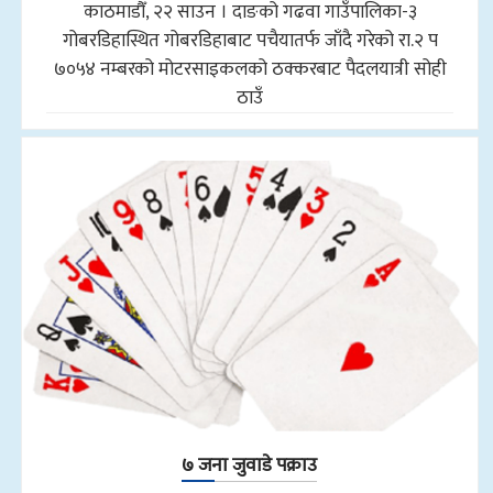
काठमाडौँ, २२ साउन । दाङको गढवा गाउँपालिका-३
गोबरडिहास्थित गोबरडिहाबाट पचैयातर्फ जाँदै गरेको रा.२ प
७०५४ नम्बरको मोटरसाइकलको ठक्करबाट पैदलयात्री सोही
ठाउँ
७ जना जुवाडे पक्राउ