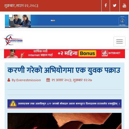
शुक्रबार, साउन २२, २०८३
करणी गरेको अभियोगमा एक युवक पक्राउ
By Everestmission
१९ असार २०८३, शुक्रबार १२:२७