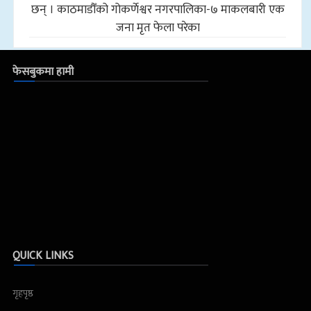
छन् । काठमाडौँको गोकर्णेश्वर नगरपालिका-७ माकलबारी एक
जना मृत फेला परेका
फेसबुकमा हामी
QUICK LINKS
गृहपृष्ठ