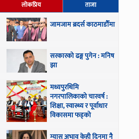
लोकप्रिय
ताजा
जामजाम ब्रदर्स काठमाडौँमा
सरकारको ढङ्ग पुगेन : मनिष
झा
मध्यपुरथिमि
नगरपालिकाको चारवर्ष :
शिक्षा, स्वास्थ्य र पूर्वाधार
विकासमा फड्को
ग्यास अभाव केही दिनमा नै