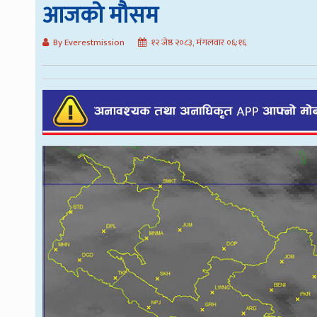
आजको मौसम
By Everestmission
१२ जेष्ठ २०८३, मंगलवार ०६:१६