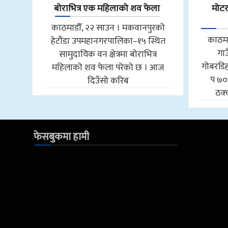
बोराभित्र एक महिलाको शव फेला
मोट
काठमाडौँ, २२ साउन । मकवानपुरको
काठमा
हेटौंडा उपमहानगरपालिका–१५ स्थित
गा
सामुदायिक वन क्षेत्रमा बोराभित्र
गोबरडिहा
महिलाको शव फेला परेको छ । आज
प ७०
दिउँसो करिब
ठक्
फेसबुकमा हामी