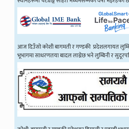
स्थानहरूमा चट्याङ्ग सहित मध्यमसम्मको वर्षा भइरहेको छ
आज दिउँसो कोशी बागमती र गण्डकी प्रदेशलगायत लुम्बिनी
भूभागमा साधरणतया बादल लाग्नेछ भने लुम्बिनी र सुदूरप