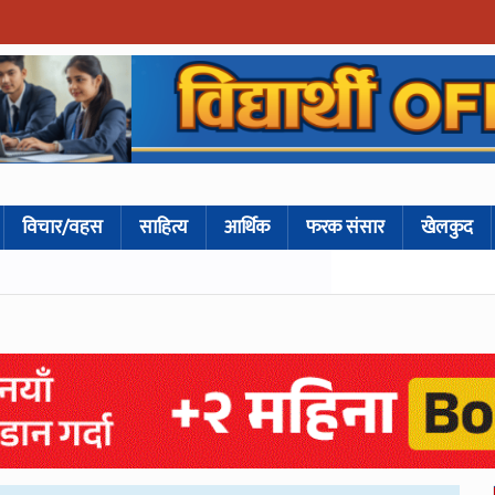
विचार/वहस
साहित्य
आर्थिक
फरक संसार
खेलकुद