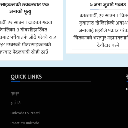
रसाइकलको ठक्करबाट एक
७ जना जुवाडे पक्राउ
जनाको मृत्यु
काठमाडौँ, २२ साउन । चि
डौँ, २२ साउन । दाङको गढवा
जुवातास खेलिरहेको अवस्थ
उँपालिका-३ गोबरडिहास्थित
जनालाई प्रहरीले पक्राउ गरे
बाट पचैयातर्फ जाँदै गरेको रा.२
चितवनको भरतपुर महानगरपा
५४ नम्बरको मोटरसाइकलको
देवीटार बस्ने
करबाट पैदलयात्री सोही ठाउँ
QUICK LINKS
स
गृहपृष्ठ
हाम्रो टिम
Unicode to Preeti
Preeti to unicode