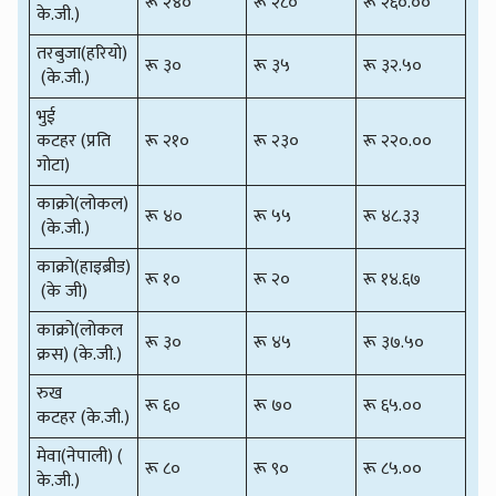
रू २४०
रू २८०
रू २६०.००
के.जी.)
तरबुजा(हरियो)
रू ३०
रू ३५
रू ३२.५०
(के.जी.)
भुई
कटहर (प्रति
रू २१०
रू २३०
रू २२०.००
गोटा)
काक्रो(लोकल)
रू ४०
रू ५५
रू ४८.३३
(के.जी.)
काक्रो(हाइब्रीड)
रू १०
रू २०
रू १४.६७
(के जी)
काक्रो(लोकल
रू ३०
रू ४५
रू ३७.५०
क्रस) (के.जी.)
रुख
रू ६०
रू ७०
रू ६५.००
कटहर (के.जी.)
मेवा(नेपाली) (
रू ८०
रू ९०
रू ८५.००
के.जी.)