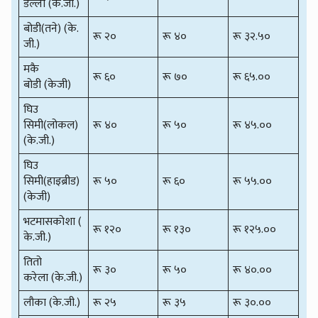
डल्लो (के.जी.)
बोडी(तने) (के.
रू २०
रू ४०
रू ३२.५०
जी.)
मकै
रू ६०
रू ७०
रू ६५.००
बोडी (केजी)
घिउ
सिमी(लोकल)
रू ४०
रू ५०
रू ४५.००
(के.जी.)
घिउ
सिमी(हाइब्रीड)
रू ५०
रू ६०
रू ५५.००
(केजी)
भटमासकोशा (
रू १२०
रू १३०
रू १२५.००
के.जी.)
तितो
रू ३०
रू ५०
रू ४०.००
करेला (के.जी.)
लौका (के.जी.)
रू २५
रू ३५
रू ३०.००