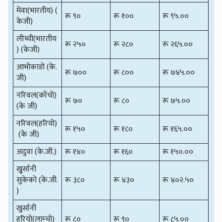
मेवा(भारतीय) (
रू ९०
रू १००
रू ९५.००
केजी)
लीच्ची(भारतीय
रू २५०
रू २८०
रू २६५.००
) (केजी)
आभोकाडो (के.
रू ७००
रू ८००
रू ७४५.००
जी)
नरिवल(काँचो)
रू ७०
रू ८०
रू ७५.००
(के जी)
नरिवल(हरियो)
रू १५०
रू १८०
रू १६५.००
(के जी)
अदुवा (के.जी.)
रू १४०
रू १६०
रू १५०.००
खु्र्सानी
सुकेको (के.जी.
रू ३८०
रू ४३०
रू ४०२.५०
)
खुर्सानी
हरियो(लाम्चो)
रू ८०
रू ९०
रू ८५.००