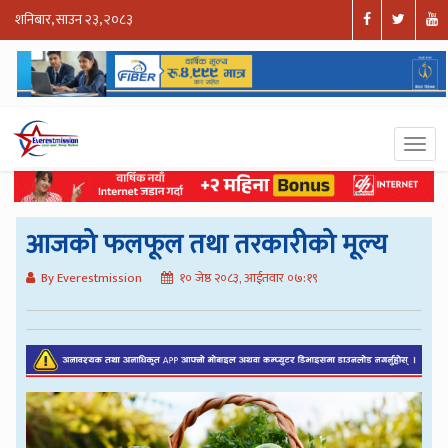
शनिबार, साउन २३, २०८३
आजको फलफूल तथा तरकारीको मूल्य
By Everestmission
१० जेष्ठ २०८३, आईतवार ०७:१९