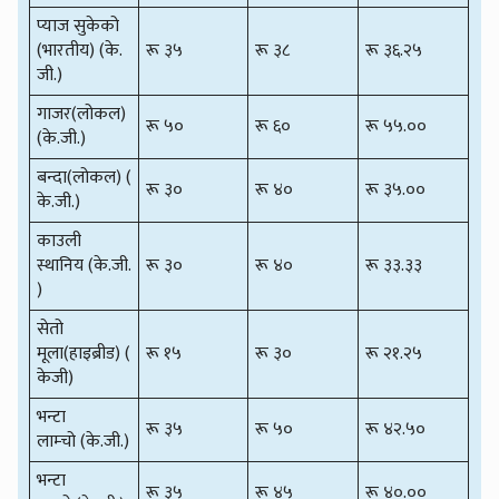
प्याज सुकेको
(भारतीय) (के.
रू ३५
रू ३८
रू ३६.२५
जी.)
गाजर(लोकल)
रू ५०
रू ६०
रू ५५.००
(के.जी.)
बन्दा(लोकल) (
रू ३०
रू ४०
रू ३५.००
के.जी.)
काउली
स्थानिय (के.जी.
रू ३०
रू ४०
रू ३३.३३
)
सेतो
मूला(हाइब्रीड) (
रू १५
रू ३०
रू २१.२५
केजी)
भन्टा
रू ३५
रू ५०
रू ४२.५०
लाम्चो (के.जी.)
भन्टा
रू ३५
रू ४५
रू ४०.००