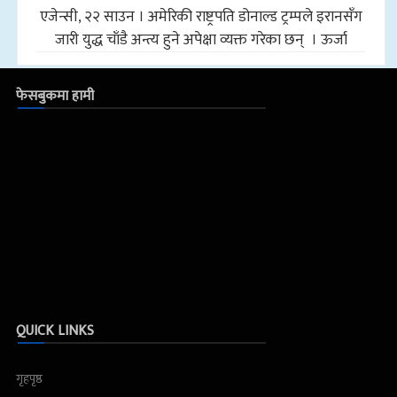
एजेन्सी, २२ साउन । अमेरिकी राष्ट्रपति डोनाल्ड ट्रम्पले इरानसँग
जारी युद्ध चाँडै अन्त्य हुने अपेक्षा व्यक्त गरेका छन् । ऊर्जा
फेसबुकमा हामी
QUICK LINKS
गृहपृष्ठ