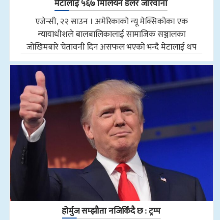
मेटालाई ५६७ मिलियन डलर जरिवाना
एजेन्सी, २२ साउन । अमेरिकाको न्यू मेक्सिकोका एक
न्यायाधीशले बालबालिकालाई सामाजिक सञ्जालका
जोखिमबारे चेतावनी दिन असफल भएको भन्दै मेटालाई थप
होर्मुज सम्झौता नजिकिँदै छ : ट्रम्प