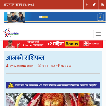
आइतवार, साउन २४, २०८३
आजको राशिफल
By Everestmission
९ जेष्ठ २०८३, शनिबार ०६:१३