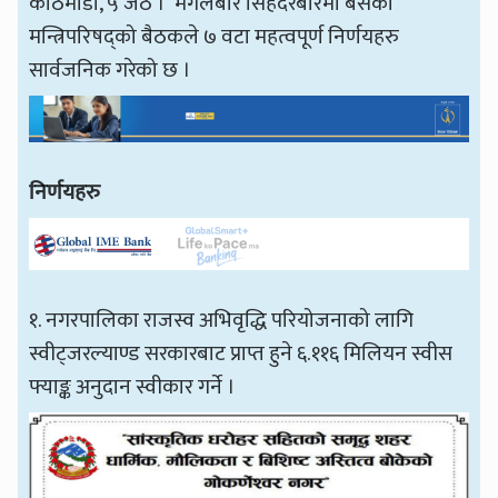
काठमाडौँ, ५ जेठ । मंगलबार सिंहदरबारमा बसेको
मन्त्रिपरिषद्को बैठकले ७ वटा महत्वपूर्ण निर्णयहरु
सार्वजनिक गरेको छ ।
निर्णयहरु
१. नगरपालिका राजस्व अभिवृद्धि परियोजनाको लागि
स्वीट्जरल्याण्ड सरकारबाट प्राप्त हुने ६.११६ मिलियन स्वीस
फ्याङ्क अनुदान स्वीकार गर्ने ।