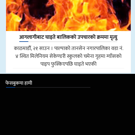
आगलागीबाट घाइते बालिकको उपचारको क्रममा मृत्यु
काठमाडौँ, २१ साउन । पाल्पाको तानसेन नगारपालिका वडा नं.
४ स्थित मिलेनियम सेकेण्डरी स्कुलको चमेना गृहमा ग्याँसको
पाइप फुस्किएपछि घाइते भएकी
फेसबुकमा हामी