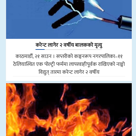
करेन्ट लागेर २ वर्षीय बालकको मृत्यु
काठमाडौँ, २१ साउन । सप्तरीको कञ्चनरूप नगरपालिका–११
ठेलियास्थित एक पोल्ट्री फर्ममा लापरवाहीपूर्वक राखिएको नाङ्गो
विद्युत् तारमा करेन्ट लागेर २ वर्षीय