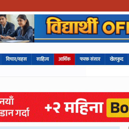
विचार/वहस
साहित्य
आर्थिक
फरक संसार
खेलकुद