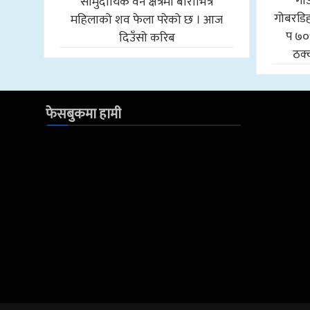
गा
सामुदायिक वन क्षेत्रमा बोराभित्र
गोबरडिहा
महिलाको शव फेला परेको छ । आज
प ७०
दिउँसो करिब
ठक्
फेसबुकमा हामी