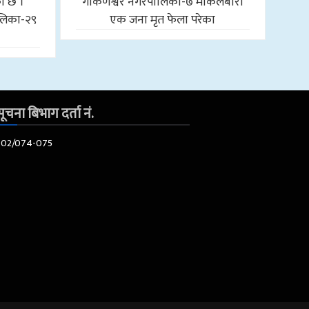
को छ ।
गोकर्णेश्वर नगरपालिका-७ माकलबारी
लिका-२९
एक जना मृत फेला परेका
ूचना बिभाग दर्ता नं.
602/074-075