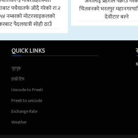
उँपालिका-३ गोबरडिहास्थित
जनालाई प्रहरीले पक्राउ गरे
बाट पचैयातर्फ जाँदै गरेको रा.२
चितवनको भरतपुर महानगरपा
५४ नम्बरको मोटरसाइकलको
देवीटार बस्ने
करबाट पैदलयात्री सोही ठाउँ
QUICK LINKS
स
गृहपृष्ठ
हाम्रो टिम
Unicode to Preeti
Preeti to unicode
Exchange Rate
Weather