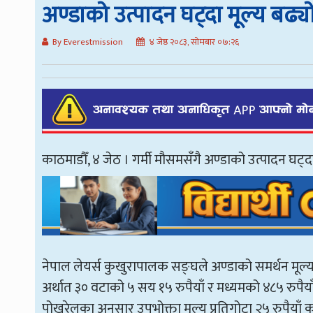
अण्डाको उत्पादन घट्दा मूल्य बढ्य
By Everestmission
४ जेष्ठ २०८३, सोमबार ०७:२६
काठमाडौँ, ४ जेठ । गर्मी मौसमसँगै अण्डाको उत्पादन घट्द
नेपाल लेयर्स कुखुरापालक सङ्घले अण्डाको समर्थन मूल्य
अर्थात ३० वटाको ५ सय १५ रुपैयाँ र मध्यमको ४८५ रुप
पोखरेलका अनुसार उपभोक्ता मूल्य प्रतिगोटा २५ रुपैया