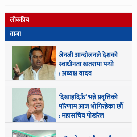
लोकप्रिय
ताजा
जेनजी आन्दोलनले देशको
स्वाधीनता खतरामा पर्‍यो
: अध्यक्ष यादव
‘देखाइदिऊँ’ भन्ने प्रवृत्तिको
परिणाम आज भोगिरहेका छौँ
: महासचिव पोखरेल