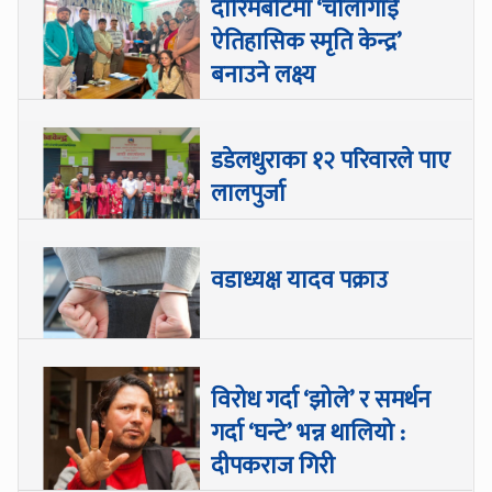
दारिमबोटमा ‘चौलागाईं
ऐतिहासिक स्मृति केन्द्र’
बनाउने लक्ष्य
डडेलधुराका १२ परिवारले पाए
लालपुर्जा
वडाध्यक्ष यादव पक्राउ
विरोध गर्दा ‘झोले’ र समर्थन
गर्दा ‘घन्टे’ भन्न थालियो :
दीपकराज गिरी