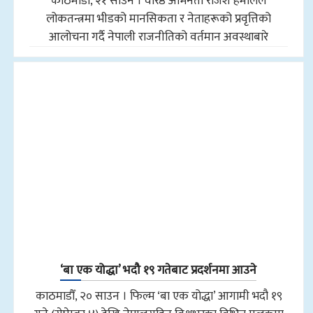
काठमाडौँ, २१ साउन । वरिष्ठ अभिनेता राजेश हमालले
लोकतन्त्रमा भीडको मानसिकता र नेताहरूको प्रवृत्तिको
आलोचना गर्दै नेपाली राजनीतिको वर्तमान अवस्थाबारे
‘बा एक योद्धा’ भदौ १९ गतेबाट प्रदर्शनमा आउने
काठमाडौँ, २० साउन । फिल्म ‘बा एक योद्धा’ आगामी भदौ १९