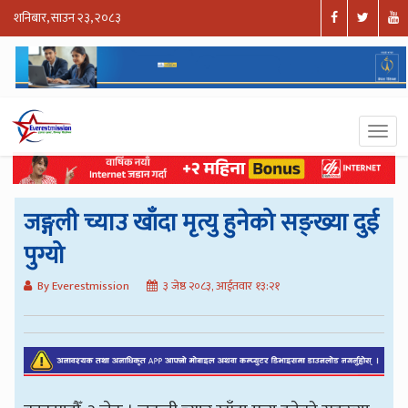
शनिबार, साउन २३, २०८३
जङ्गली च्याउ खाँदा मृत्यु हुनेको सङ्ख्या दुई
पुग्यो
By Everestmission
३ जेष्ठ २०८३, आईतवार १३:२१