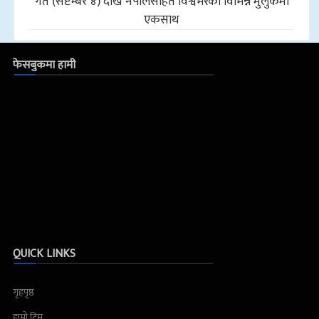
गते (सेप्टेम्बर ४) देखि नेपालसहित विश्वभरका विभिन्न मुलुकमा
एकसाथ
फेसबुकमा हामी
QUICK LINKS
गृहपृष्ठ
हाम्रो टिम