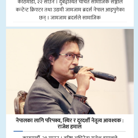
काठमाडौँ, २२ साउन । दुबईस्थित चर्चित सामाजिक सञ्जाल
कन्टेन्ट क्रिएटर तथा उद्यमी जामजाम ब्रदर्स नेपाल आइपुगेका
छन् । जामजाम ब्रदर्सले सामाजिक
नेपालका लागि परिपक्व, स्थिर र दूरदर्शी नेतृत्व आवश्यक :
राजेश हमाल