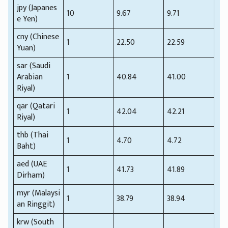
jpy (Japanes
10
9.67
9.71
e Yen)
cny (Chinese
1
22.50
22.59
Yuan)
sar (Saudi
Arabian
1
40.84
41.00
Riyal)
qar (Qatari
1
42.04
42.21
Riyal)
thb (Thai
1
4.70
4.72
Baht)
aed (UAE
1
41.73
41.89
Dirham)
myr (Malaysi
1
38.79
38.94
an Ringgit)
krw (South