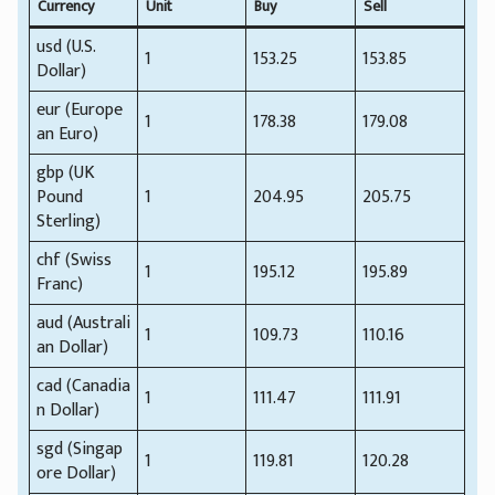
Currency
Unit
Buy
Sell
usd (U.S.
1
153.25
153.85
Dollar)
eur (Europe
1
178.38
179.08
an Euro)
gbp (UK
Pound
1
204.95
205.75
Sterling)
chf (Swiss
1
195.12
195.89
Franc)
aud (Australi
1
109.73
110.16
an Dollar)
cad (Canadia
1
111.47
111.91
n Dollar)
sgd (Singap
1
119.81
120.28
ore Dollar)