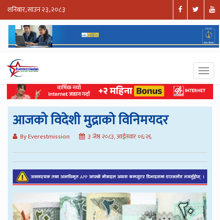
शनिबार, साउन २३, २०८३
आजको विदेशी मुद्राको विनिमयदर
By Everestmission
३ जेष्ठ २०८३, आईतवार ०६:२६