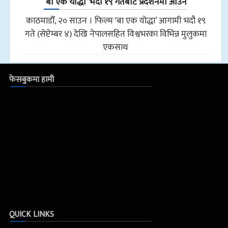
‘बा एक योद्धा’ भदौ १९ गतेबाट प्रदर्शनमा आउने
काठमाडौँ, २० साउन । फिल्म ‘बा एक योद्धा’ आगामी भदौ १९
गते (सेप्टेम्बर ४) देखि नेपालसहित विश्वभरका विभिन्न मुलुकमा
एकसाथ
फेसबुकमा हामी
QUICK LINKS