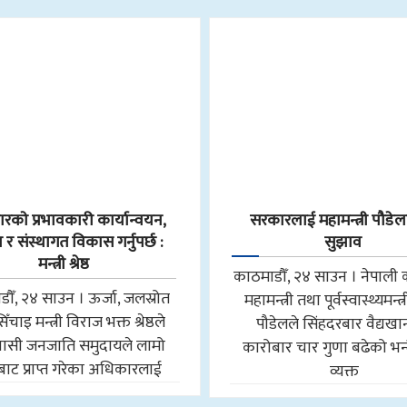
काे प्रभावकारी कार्यान्वयन,
सरकारलाई महामन्त्री पौडे
ण र संस्थागत विकास गर्नुपर्छ :
सुझाव
मन्त्री श्रेष्ठ
काठमाडौँ, २४ साउन । नेपाली क
ौँ, २४ साउन । ऊर्जा, जलस्रोत
महामन्त्री तथा पूर्वस्वास्थ्यमन्त्
ँचाइ मन्त्री विराज भक्त श्रेष्ठले
पौडेलले सिंहदरबार वैद्यख
ासी जनजाति समुदायले लामो
कारोबार चार गुणा बढेको भन्
षबाट प्राप्त गरेका अधिकारलाई
व्यक्त