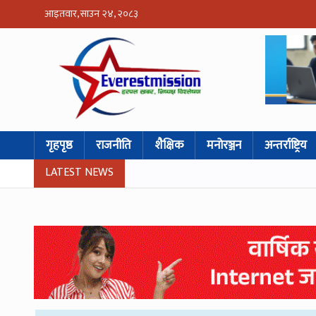
आइतवार, साउन २४, २०८३
गृहपृष्ठ
राजनीति
शैक्षिक
मनोरञ्जन
अन्तर्राष्ट्रिय
LATEST NEWS