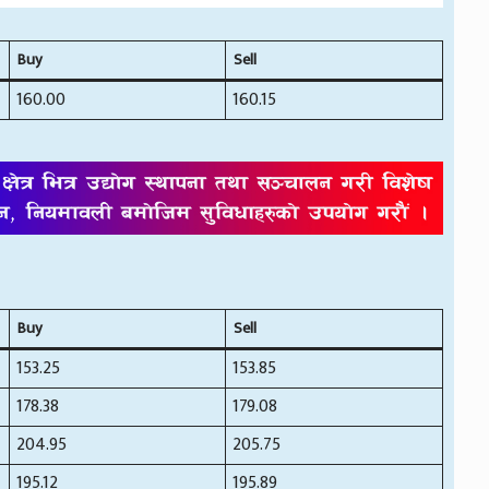
Buy
Sell
160.00
160.15
Buy
Sell
153.25
153.85
178.38
179.08
204.95
205.75
195.12
195.89