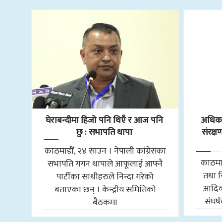
घेराबन्दीमा हिजो पनि थिएँ र आज पनि
अधिकार
छु : सभापति थापा
संरक्ष
काठमाडौँ, २४ साउन । नेपाली कांग्रेसका
काठमाड
सभापति गगन थापाले आफूलाई आफ्नै
तथा सि
पार्टीका साथीहरुले निन्दा गरेको
आदिव
बताएका छन् । केन्द्रीय समितिको
संघर्
बैठकमा