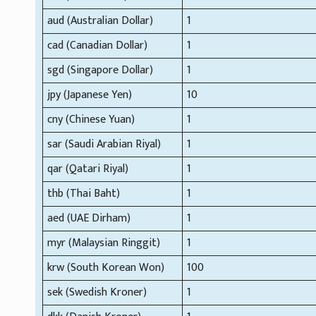
aud (Australian Dollar)
1
cad (Canadian Dollar)
1
sgd (Singapore Dollar)
1
jpy (Japanese Yen)
10
cny (Chinese Yuan)
1
sar (Saudi Arabian Riyal)
1
qar (Qatari Riyal)
1
thb (Thai Baht)
1
aed (UAE Dirham)
1
myr (Malaysian Ringgit)
1
krw (South Korean Won)
100
sek (Swedish Kroner)
1