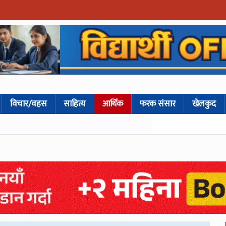
विचार/वहस
साहित्य
आर्थिक
फरक संसार
खेलकुद