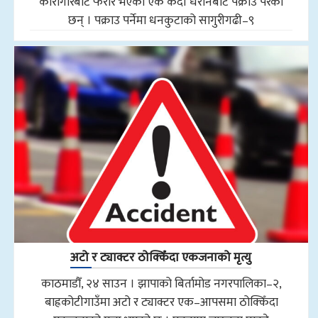
कारागारबाट फरार भएका एक कैदी धरानबाट पक्राउ परेका
छन् । पक्राउ पर्नेमा धनकुटाको सागुरीगढी–९
अटो र ट्याक्टर ठोक्किँदा एकजनाको मृत्यु
काठमाडौँ, २४ साउन । झापाको बिर्तामोड नगरपालिका–२,
बाह्रकोटीगाउँमा अटो र ट्याक्टर एक–आपसमा ठोक्किँदा