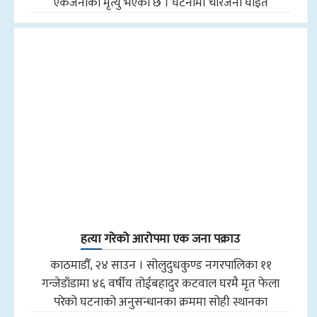
एकजनाको मृत्यु भएको छ । घटनामा चारजना घाइते
हत्या गरेको आरोपमा एक जना पक्राउ
काठमाडौँ, २४ साउन । सोलुदुधकुण्ड नगरपालिका ११
गन्जेडाँडामा ४६ वर्षीय तोईबहादुर कटवाल घरमै मृत फेला
परेको घटनाको अनुसन्धानका क्रममा सोही स्थानका