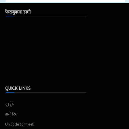
फेसबुकमा हामी
QUICK LINKS
गृहपृष्ठ
हाम्रो टिम
Unicode to Preeti