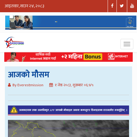
आइतवार, साउन २४, २०८३
आजको मौसम
By Everestmission
१ जेष्ठ २०८३, शुक्रबार ०६:४५