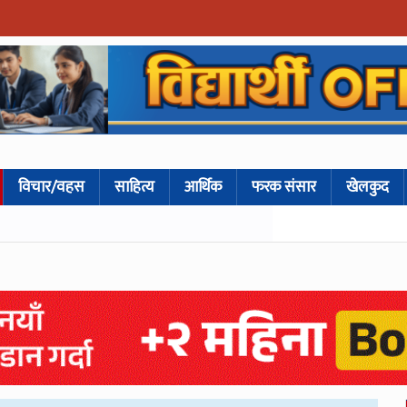
विचार/वहस
साहित्य
आर्थिक
फरक संसार
खेलकुद