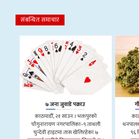
संबन्धित समाचार
७ जना जुवाडे पक्राउ
ग
काठमाडौँ, २१ साउन । भक्तपुरको
काठ
चाँगुनारायण नगरपालिका–९ ताथली
धनपालथ
चुन्देवी हाइटमा तास खेलिरहेका ७
९६ 