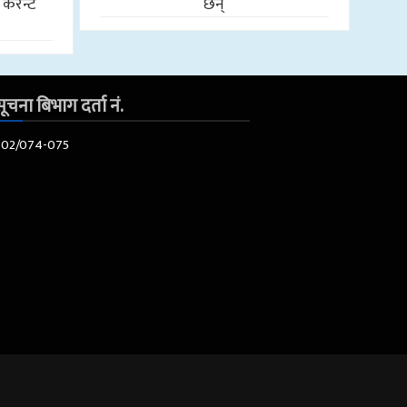
 करेन्ट
छन्
ूचना बिभाग दर्ता नं.
602/074-075