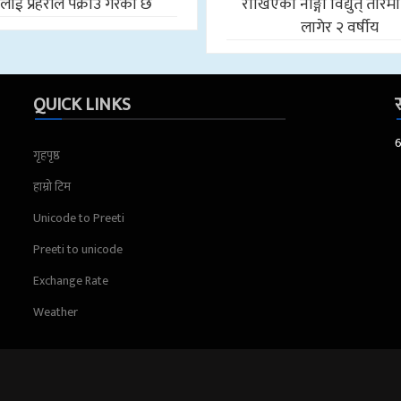
ाई प्रहरीले पक्राउ गरेको छ
राखिएको नाङ्गो विद्युत् तारमा
लागेर २ वर्षीय
QUICK LINKS
स
गृहपृष्ठ
हाम्रो टिम
Unicode to Preeti
Preeti to unicode
Exchange Rate
Weather