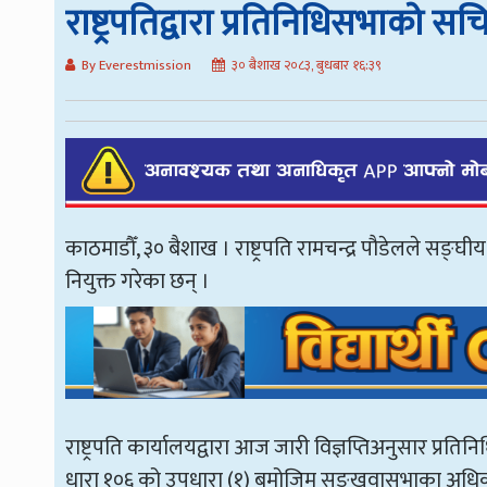
राष्ट्रपतिद्वारा प्रतिनिधिसभाको स
By Everestmission
३० बैशाख २०८३, बुधबार १६:३९
काठमाडौँ, ३० बैशाख । राष्ट्रपति रामचन्द्र पौडेलले स
नियुक्त गरेका छन् ।
राष्ट्रपति कार्यालयद्वारा आज जारी विज्ञप्तिअनुसार 
धारा १०६ को उपधारा (१) बमोजिम सङ्खुवासभाका अधिक