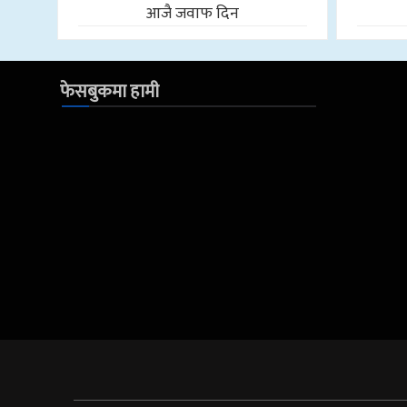
आजै जवाफ दिन
फेसबुकमा हामी