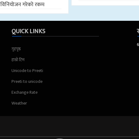
विनियोजन गरेको रकम
QUICK LINKS
स
गृहपृष्ठ
हाम्रो टिम
Unicode to Preeti
Preeti to unicode
Exchange Rate
Weather