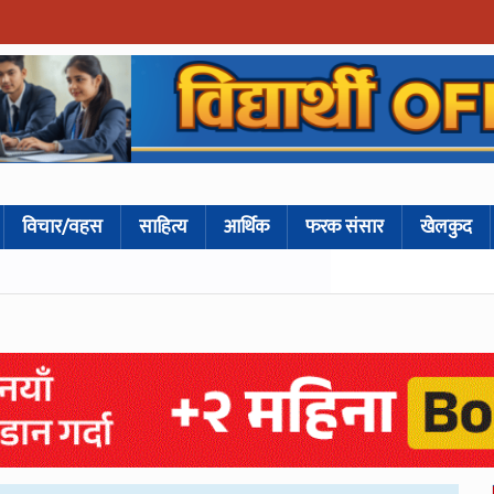
विचार/वहस
साहित्य
आर्थिक
फरक संसार
खेलकुद