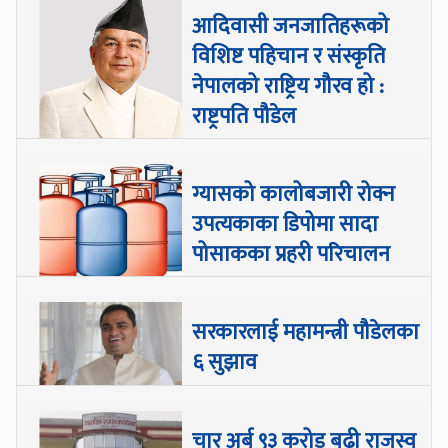
आदिवासी जनजातिहरूको
विशिष्ट पहिचान र संस्कृति
नेपालको राष्ट्रिय गौरव हो :
राष्ट्रपति पौडेल
ग्यासको कालोबजारी रोक्न
उपत्यकाका डिपोमा सादा
पोसाकका प्रहरी परिचालन
सरकारलाई महामन्त्री पौडेलका
६ सुझाव
चार अर्ब ९३ करोड बढी राजस्व