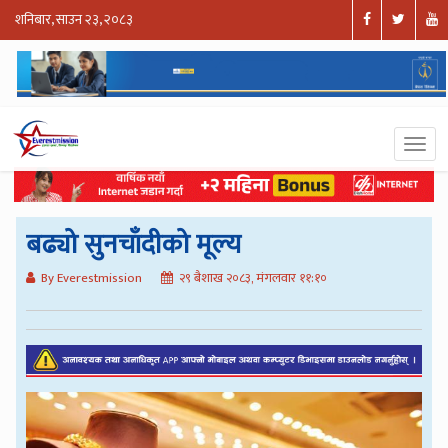
शनिबार, साउन २३, २०८३
बढ्यो सुनचाँदीको मूल्य
By Everestmission
२९ बैशाख २०८३, मंगलवार ११:१०