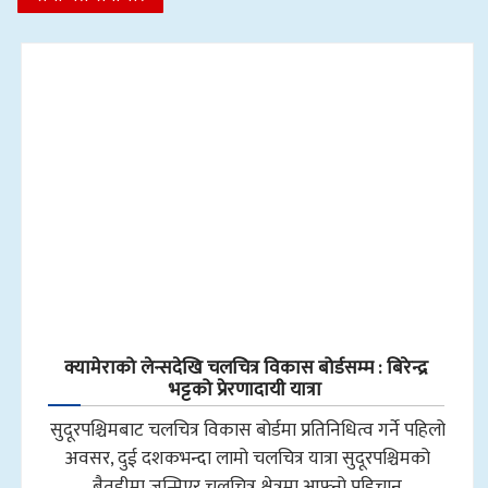
क्यामेराको लेन्सदेखि चलचित्र विकास बोर्डसम्म : बिरेन्द्र
भट्टको प्रेरणादायी यात्रा
सुदूरपश्चिमबाट चलचित्र विकास बोर्डमा प्रतिनिधित्व गर्ने पहिलो
अवसर, दुई दशकभन्दा लामो चलचित्र यात्रा सुदूरपश्चिमको
बैतडीमा जन्मिएर चलचित्र क्षेत्रमा आफ्नो पहिचान