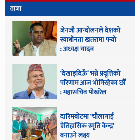
ताजा
जेनजी आन्दोलनले देशको
स्वाधीनता खतरामा पर्‍यो
: अध्यक्ष यादव
‘देखाइदिऊँ’ भन्ने प्रवृत्तिको
परिणाम आज भोगिरहेका छौँ
: महासचिव पोखरेल
दारिमबोटमा ‘चौलागाईं
ऐतिहासिक स्मृति केन्द्र’
बनाउने लक्ष्य