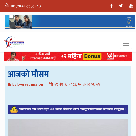
सोमवार, साउन २५, २०८३
आजको मौसम
By Everestmission
२९ बैशाख २०८३, मंगलवार ०६:५५