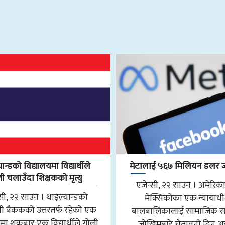
ान्डको विद्यालयमा विद्यार्थीले
मेटालाई ५६७ मिलियन डलर 
ी चलाउँदा शिक्षकको मृत्यु
एजेन्सी, २२ साउन । अमेरिका
्सी, २२ साउन । थाइल्यान्डको
मेक्सिकोका एक न्यायाध
ी बैंककको उत्तरतर्फ रहेको एक
बालबालिकालाई सामाजिक सञ
मा शुक्रबार एक विद्यार्थीले गोली
जोखिमबारे चेतावनी दिन