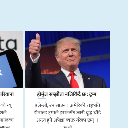
जरिवाना
होर्मुज सम्झौता नजिकिँदै छ : ट्रम्प
को न्यू
एजेन्सी, २२ साउन । अमेरिकी राष्ट्रपति
ीशले
डोनाल्ड ट्रम्पले इरानसँग जारी युद्ध चाँडै
्जालका
अन्त्य हुने अपेक्षा व्यक्त गरेका छन् ।
 असफल
ऊर्जा