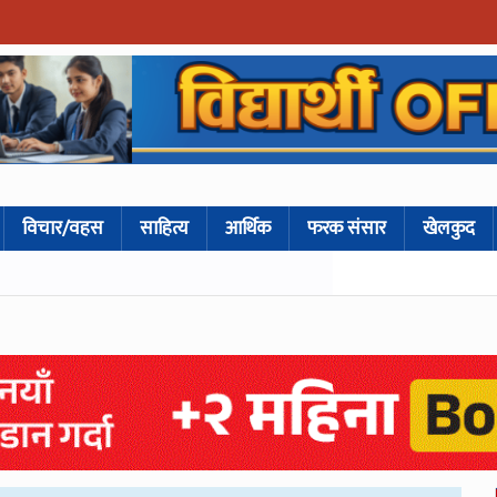
विचार/वहस
साहित्य
आर्थिक
फरक संसार
खेलकुद