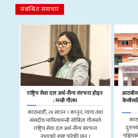
संबन्धित समाचार
राष्ट्रिय सेवा दल अर्ध-सैन्य संरचना होइन
आठबीसक
: मन्त्री गौतम
केसीसहित
काठमाडौँ, २१ साउन । कानुन, न्याय तथा
काठ
संसदीय मामिलामन्त्री सोबिता गौतमले
दुरुप
राष्ट्रिय सेवा दल अर्ध-सैन्य संरचना
पश्चि
नभएको स्पष्ट पारेकी छन् ।