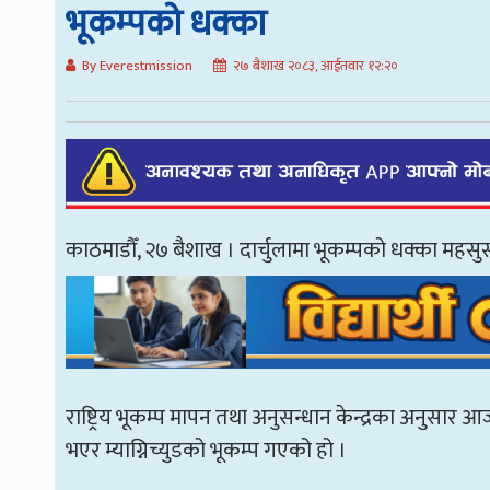
भूकम्पको धक्का
By Everestmission
२७ बैशाख २०८३, आईतवार १२:२०
काठमाडौँ, २७ बैशाख । दार्चुलामा भूकम्पको धक्का महस
राष्ट्रिय भूकम्प मापन तथा अनुसन्धान केन्द्रका अनुसार 
भएर म्याग्निच्युडको भूकम्प गएको हो ।