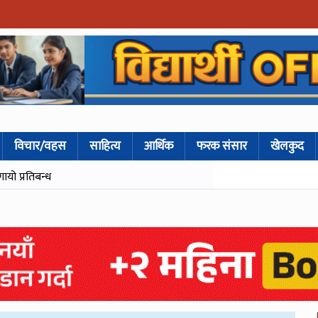
विचार/वहस
साहित्य
आर्थिक
फरक संसार
खेलकुद
गायो प्रतिबन्ध