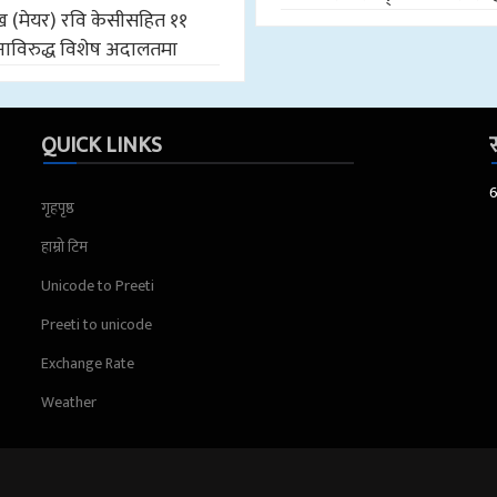
मुख (मेयर) रवि केसीसहित ११
ाविरुद्ध विशेष अदालतमा
QUICK LINKS
स
गृहपृष्ठ
हाम्रो टिम
Unicode to Preeti
Preeti to unicode
Exchange Rate
Weather