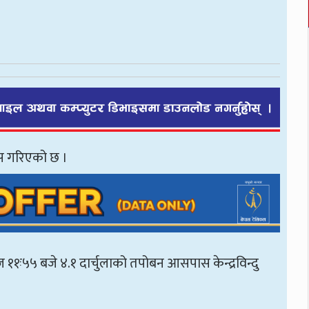
ुस गरिएको छ ।
आज ११ः५५ बजे ४.१ दार्चुलाको तपोबन आसपास केन्द्रविन्दु