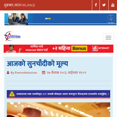
शुक्रबार, साउन २२, २०८३
आजको सुनचाँदीको मूल्य
By Everestmission
२७ बैशाख २०८३, आईतवार ११:०९