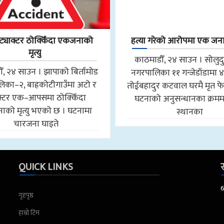
ट्याक्टर ठोक्किँदा एकजनाको
हत्या गरेको आरोपमा एक जना
मृत्यु
काठमाडौँ, २४ साउन । सोलुद
ँ, २४ साउन । झापाको बिर्तामोड
नगरपालिका ११ गन्जेडाँडामा ४
िका–२, बाह्रकोटीगाउँमा अटो र
तोईबहादुर कटवाल घरमै मृत फे
ाक्टर एक–आपसमा ठोक्किँदा
घटनाको अनुसन्धानका क्रमम
को मृत्यु भएको छ । घटनामा
स्थानका
चारजना घाइते
QUICK LINKS
स
गृहपृष्ठ
हाम्रो टिम