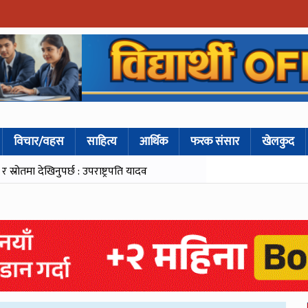
विचार/वहस
साहित्य
आर्थिक
फरक संसार
खेलकुद
्रोतमा देखिनुपर्छ : उपराष्ट्रपति यादव