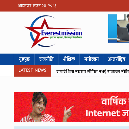
आइतवार, साउन २४, २०८३
गृहपृष्ठ
राजनीति
शैक्षिक
मनोरञ्जन
अन्तर्राष्ट्रिय
LATEST NEWS
समावेशिता नारामा सीमित नभई राज्यका नीति र स