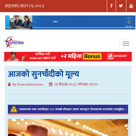
आइतवार, साउन २४, २०८३
आजको सुनचाँदीको मूल्य
By Everestmission
२१ बैशाख २०८३, सोमबार ११:२५