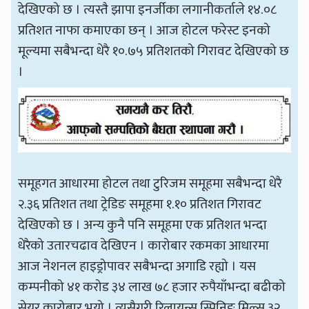
देखिएको छ । त्यस्तै झापा इनर्जीका लगानीकर्ताले १४.०८
प्रतिशत नाफा कमाएका छन् । आज होटल फरेस्ट इनको
मूल्यमा सबैभन्दा धेरै १०.७५ प्रतिशतको गिरावट देखिएको छ
।
समूहगत आधारमा होटल तथा टुरिजम समूहमा सबैभन्दा धेरै
२.३६ प्रतिशत तथा ट्रेडिङ समूहमा १.१० प्रतिशत गिरावट
देखिएको छ । अन्य कुनै पनि समूहमा एक प्रतिशत भन्दा
धेरैको उतारचढाव देखिएन । कारोबार रकमका आधारमा
आज नेशनल हाइड्रोपावर सबैभन्दा अगाडि रह्यो । यस
कम्पनीको ४१ करोड ३४ लाख ७८ हजार रुपैयाँभन्दा बढीको
सेयर कारोबार भयो । त्यसैगरी रिलायन्स स्पिनिङ मिल्स ३२