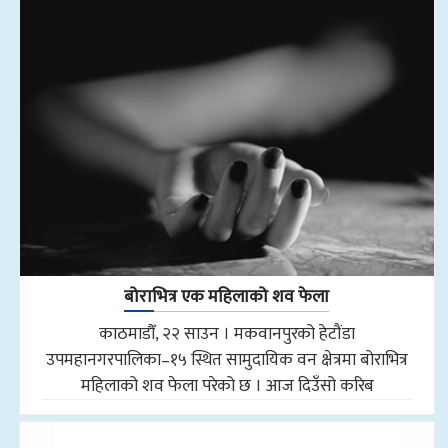
बोराभित्र एक महिलाको शव फेला
काठमाडौँ, २२ साउन । मकवानपुरको हेटौंडा
उपमहानगरपालिका–१५ स्थित सामुदायिक वन क्षेत्रमा बोराभित्र
महिलाको शव फेला परेको छ । आज दिउँसो करिब