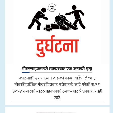
मोटरसाइकलको ठक्करबाट एक जनाको मृत्यु
काठमाडौँ, २२ साउन । दाङको गढवा गाउँपालिका-३
गोबरडिहास्थित गोबरडिहाबाट पचैयातर्फ जाँदै गरेको रा.२ प
७०५४ नम्बरको मोटरसाइकलको ठक्करबाट पैदलयात्री सोही
ठाउँ