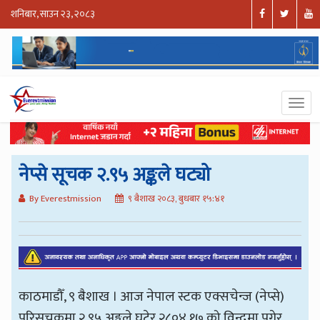
शनिबार, साउन २३, २०८३
नेप्से सूचक २.९५ अङ्कले घट्यो
By Everestmission
९ बैशाख २०८३, बुधबार १५:४१
काठमाडौँ, ९ बैशाख । आज नेपाल स्टक एक्सचेन्ज (नेप्से)
परिसूचकमा २.९५ अङ्कले घटेर २८०४.१७ को विन्दुमा पुगेर