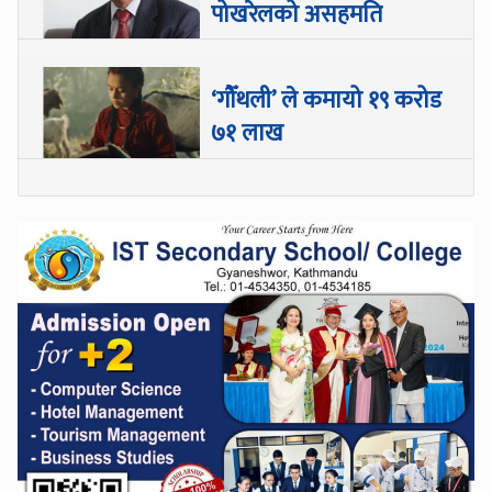
पोखरेलको असहमति
‘गौँथली’ ले कमायो १९ करोड
७१ लाख