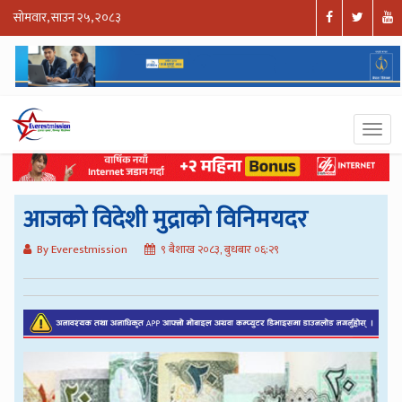
सोमवार, साउन २५, २०८३
आजको विदेशी मुद्राको विनिमयदर
By Everestmission
९ बैशाख २०८३, बुधबार ०६:२९