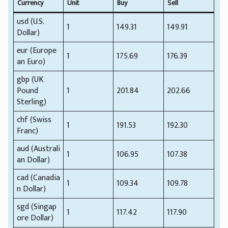
Currency
Unit
Buy
Sell
usd (U.S.
1
149.31
149.91
Dollar)
eur (Europe
1
175.69
176.39
an Euro)
gbp (UK
Pound
1
201.84
202.66
Sterling)
chf (Swiss
1
191.53
192.30
Franc)
aud (Australi
1
106.95
107.38
an Dollar)
cad (Canadia
1
109.34
109.78
n Dollar)
sgd (Singap
1
117.42
117.90
ore Dollar)