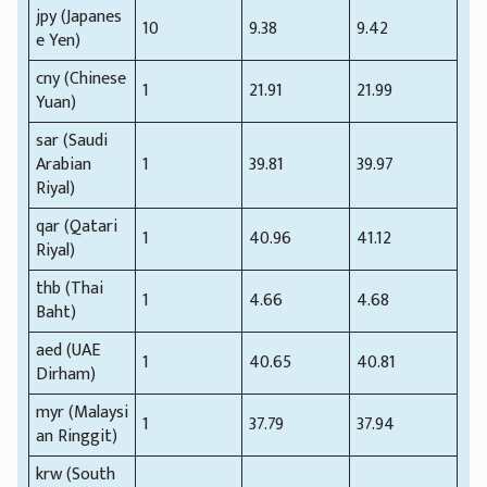
jpy (Japanes
10
9.38
9.42
e Yen)
cny (Chinese
1
21.91
21.99
Yuan)
sar (Saudi
Arabian
1
39.81
39.97
Riyal)
qar (Qatari
1
40.96
41.12
Riyal)
thb (Thai
1
4.66
4.68
Baht)
aed (UAE
1
40.65
40.81
Dirham)
myr (Malaysi
1
37.79
37.94
an Ringgit)
krw (South