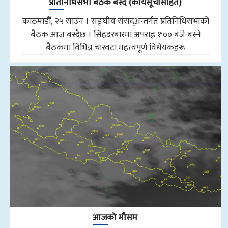
प्रतिनिधिसभा बैठक बस्दै (कार्यसूचीसहित)
काठमाडौँ, २५ साउन । सङ्घीय संसद्अन्तर्गत प्रतिनिधिसभाको
बैठक आज बस्दैछ । सिंहदरबारमा अपराह्न १ः०० बजे बस्ने
बैठकमा विभिन्न चारवटा महत्त्वपूर्ण विधेयकहरू
आजको मौसम