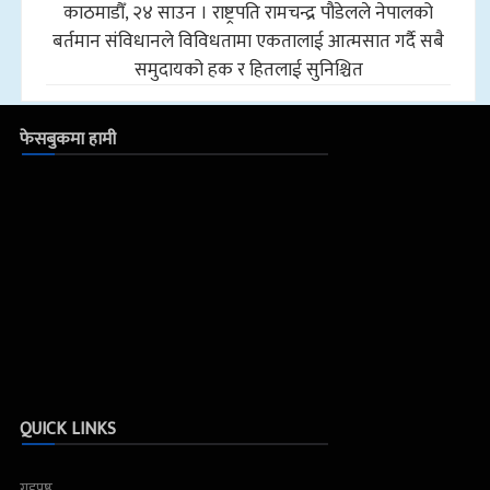
काठमाडौँ, २४ साउन । राष्ट्रपति रामचन्द्र पौडेलले नेपालको
बर्तमान संविधानले विविधतामा एकतालाई आत्मसात गर्दै सबै
समुदायको हक र हितलाई सुनिश्चित
फेसबुकमा हामी
QUICK LINKS
गृहपृष्ठ