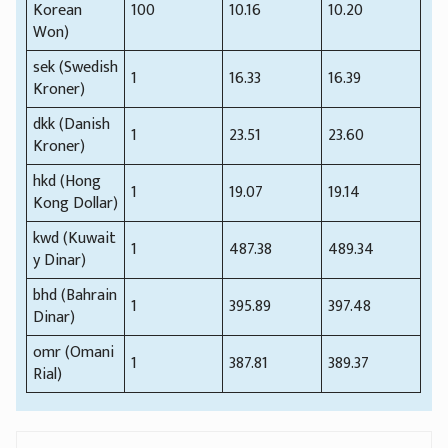
Korean
100
10.16
10.20
Won)
sek (Swedish
1
16.33
16.39
Kroner)
dkk (Danish
1
23.51
23.60
Kroner)
hkd (Hong
1
19.07
19.14
Kong Dollar)
kwd (Kuwait
1
487.38
489.34
y Dinar)
bhd (Bahrain
1
395.89
397.48
Dinar)
omr (Omani
1
387.81
389.37
Rial)