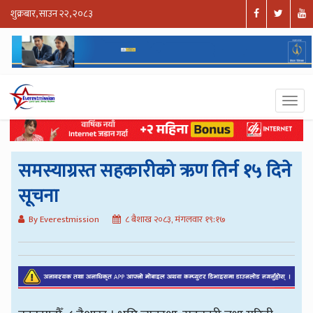
शुक्रबार, साउन २२, २०८३
समस्याग्रस्त सहकारीको ऋण तिर्न १५ दिने
सूचना
By Everestmission
८ बैशाख २०८३, मंगलवार १९:१७