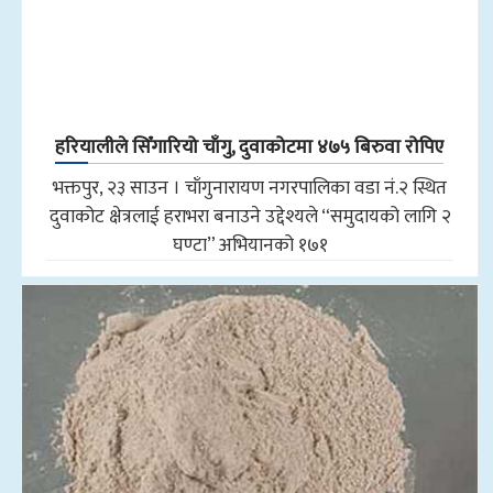
हरियालीले सिँगारियो चाँगु, दुवाकोटमा ४७५ बिरुवा रोपिए
भक्तपुर, २३ साउन । चाँगुनारायण नगरपालिका वडा नं.२ स्थित
दुवाकोट क्षेत्रलाई हराभरा बनाउने उद्देश्यले “समुदायको लागि २
घण्टा” अभियानको १७१