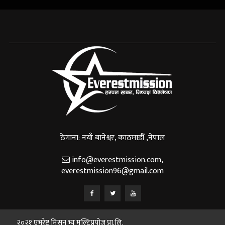
ठेगाना: नयाँ बानेश्वर, काठमाडौँ ,नेपाल
info@everestmission.com
,
everestmission96@gmail.com
२०२१ एभरेष्ट मिसन भ्यू मल्टिप्रपोज प्रा.लि.