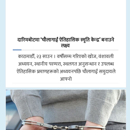
दारिमबोटमा ‘चौलागाईं ऐतिहासिक स्मृति केन्द्र’ बनाउने
लक्ष्य
काठमाडौँ, २३ साउन । वर्षौंसम्म गरिएको खोज, वंशावली
अध्ययन, स्थानीय परम्परा, स्थलगत अनुसन्धान र उपलब्ध
ऐतिहासिक प्रमाणहरूको अध्ययनपछि चौलागाईं समुदायले
आफ्नो