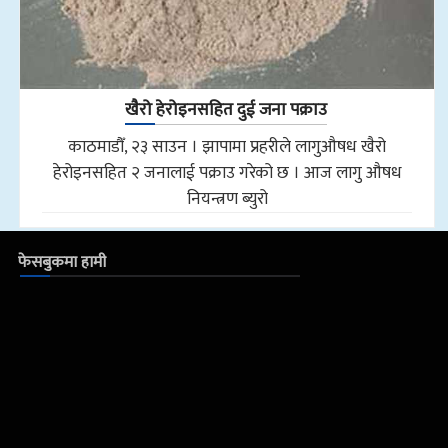
खैरो हेरोइनसहित दुई जना पक्राउ
काठमाडौँ, २३ साउन । झापामा प्रहरीले लागुऔषध खैरो
हेरोइनसहित २ जनालाई पक्राउ गरेको छ । आज लागु औषध
नियन्त्रण ब्युरो
फेसबुकमा हामी