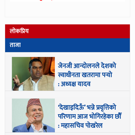
लोकप्रिय
ताजा
जेनजी आन्दोलनले देशको
स्वाधीनता खतरामा पर्‍यो
: अध्यक्ष यादव
‘देखाइदिऊँ’ भन्ने प्रवृत्तिको
परिणाम आज भोगिरहेका छौँ
: महासचिव पोखरेल