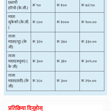
छ्यापी
रू ५०
रू १००
रू ७२.५०
हरियो (के.जी.)
माछा
सुकेको (के.जी.
रू ८००
रू १०००
रू ९००.००
)
ताजा
माछा(रहु) (के
रू ३२०
रू ३४०
रू ३३०.००
जी)
ताजा
माछा(बचुवा) (
रू ३००
रू ३१०
रू ३०५.००
के जी)
ताजा
माछा(छडी) (के
रू २८०
रू ३००
रू २९०.००
जी)
प्रतिक्रिया दिनुहोस्