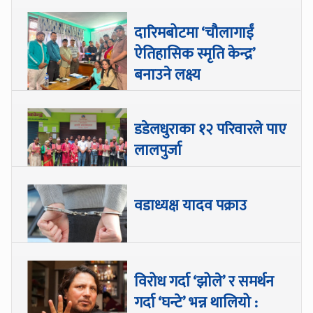
दारिमबोटमा ‘चौलागाईं
ऐतिहासिक स्मृति केन्द्र’
बनाउने लक्ष्य
डडेलधुराका १२ परिवारले पाए
लालपुर्जा
वडाध्यक्ष यादव पक्राउ
विरोध गर्दा ‘झोले’ र समर्थन
गर्दा ‘घन्टे’ भन्न थालियो :