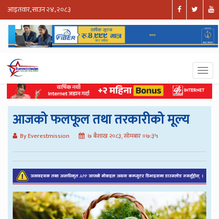
आइतवार, साउन २४, २०८३
आजको फलफूल तथा तरकारीको मूल्य
By Everestmission
७ बैशाख २०८३, सोमबार ०७:३५