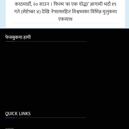
काठमाडौँ, २० साउन । फिल्म ‘बा एक योद्धा’ आगामी भदौ १९
गते (सेप्टेम्बर ४) देखि नेपालसहित विश्वभरका विभिन्न मुलुकमा
एकसाथ
फेसबुकमा हामी
QUICK LINKS