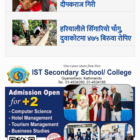
दीपकराज गिरी
हरियालीले सिँगारियो चाँगु,
दुवाकोटमा ४७५ बिरुवा रोपिए