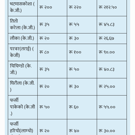
भटमासकोशा (
रू २००
रू २२०
रू २१२.५०
के.जी.)
तितो
रू ३५
रू ५५
रू ४५.८३
करेला (के.जी.)
लौका (के.जी.)
रू २०
रू ३०
रू २६.६७
परवर(तराई) (
रू ८०
रू १००
रू ९०.००
केजी)
चिचिण्डो (के.
रू ३५
रू ५०
रू ४०.८३
जी.)
घिरौला (के.जी.
रू २०
रू ३०
रू २५.००
)
फर्सी
पाकेको (के.जी
रू ५०
रू ६०
रू ५५.००
.)
फर्सी
हरियो(लाम्चो)
रू २०
रू ४०
रू ३०.००