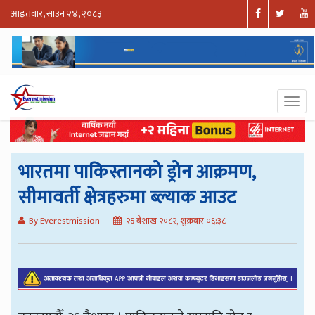
आइतवार, साउन २४, २०८३
भारतमा पाकिस्तानको ड्रोन आक्रमण,
सीमावर्ती क्षेत्रहरुमा ब्ल्याक आउट
By Everestmission
२६ बैशाख २०८२, शुक्रबार ०६:३८