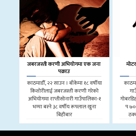
जबरजस्ती करणी अभियोगमा एक जना
मोट
पक्राउ
काठमाडौँ, २२ साउन । बाँकेमा १८ वर्षीया
काठमा
किशोरीलाई जबरजस्ती करणी गरेको
गा
अभियोगमा राप्तीसोनारी गाउँपालिका-१
गोबरडिहा
भम्पा बस्ने ३८ वर्षीय रूपलाल खुना
प ७०
बिहीबार
ठक्