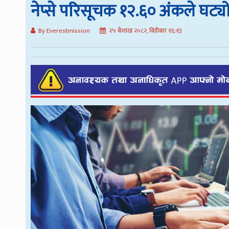
नेप्से परिसूचक १२.६० अंकले घट्य
By Everestmission
२५ बैशाख २०८२, बिहीबार १६:१३