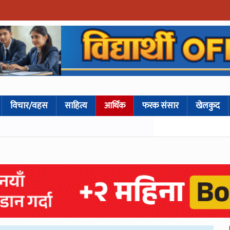
विचार/वहस
साहित्य
आर्थिक
फरक संसार
खेलकुद