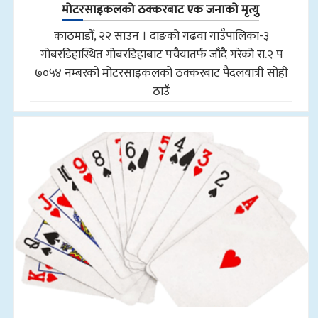
मोटरसाइकलको ठक्करबाट एक जनाको मृत्यु
काठमाडौँ, २२ साउन । दाङको गढवा गाउँपालिका-३
गोबरडिहास्थित गोबरडिहाबाट पचैयातर्फ जाँदै गरेको रा.२ प
७०५४ नम्बरको मोटरसाइकलको ठक्करबाट पैदलयात्री सोही
ठाउँ