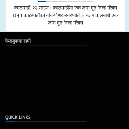
काठमाडौँ, २२ साउन । काठमाडौँमा एक जना मृत फेला परेका
छन् । काठमाडौँको गोकर्णेश्वर नगरपालिका-७ माकलबारी एक
जना मृत फेला परेका
फेसबुकमा हामी
QUICK LINKS