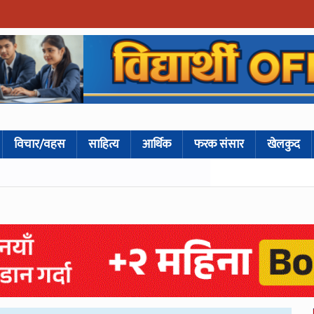
विचार/वहस
साहित्य
आर्थिक
फरक संसार
खेलकुद