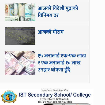
आजको विदेशी मुद्राको
विनिमय दर
आजको मौसम
१५ जनालाई एक-एक लाख
र एक जनालाई १० लाख
उपहार घोषणा हुँदै