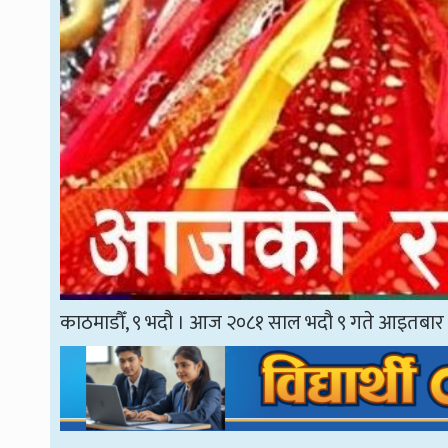
काठमाडौँ, ९ भदौ । आज २०८१ साल भदौ ९ गते आइतबार 