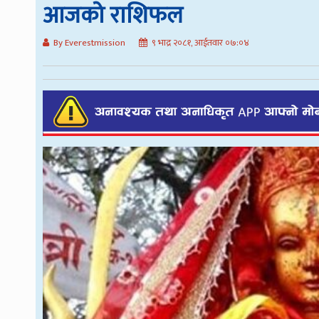
आजको राशिफल
By Everestmission
९ भाद्र २०८१, आईतवार ०७:०४