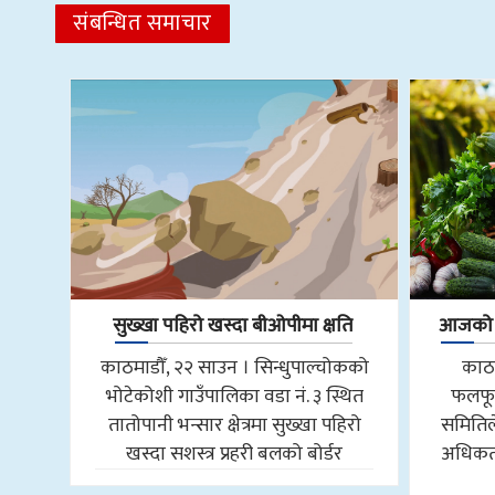
संबन्धित समाचार
सुख्खा पहिरो खस्दा बीओपीमा क्षति
आजको फ
काठमाडौँ, २२ साउन । सिन्धुपाल्चोकको
काठम
भोटेकोशी गाउँपालिका वडा नं. ३ स्थित
फलफू
तातोपानी भन्सार क्षेत्रमा सुख्खा पहिरो
समितिल
खस्दा सशस्त्र प्रहरी बलको बोर्डर
अधिकतम