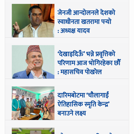
जेनजी आन्दोलनले देशको
स्वाधीनता खतरामा पर्‍यो
: अध्यक्ष यादव
‘देखाइदिऊँ’ भन्ने प्रवृत्तिको
परिणाम आज भोगिरहेका छौँ
: महासचिव पोखरेल
दारिमबोटमा ‘चौलागाईं
ऐतिहासिक स्मृति केन्द्र’
बनाउने लक्ष्य