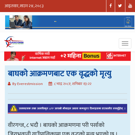
आइतवार, साउन २४, २०८३
बाघको आक्रमणबाट एक वृद्धको मृत्यु
By Everestmission
८ भाद्र २०८१, शनिबार १३:२२
वीरगन्ज, ८ भदौ । बाघको आक्रमणमा परी पर्साको
जिराभवानी गाउँपालिकामा एक वृद्धको मृत्यु भएको छ ।