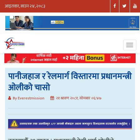
आइतवार, साउन २४, २०८३
पानीजहाज र रेलमार्ग विस्तारमा प्रधानमन्त्री
ओलीको चासो
By Everestmission
२१ श्रावण २०८१, सोमबार ०६:४७