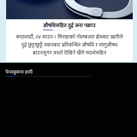
औषधिसहित दुई जना पक्राउ
काठमाडौँ, २४ साउन । सिराहाको गोलबजार क्षेत्रबाट प्रहरीले
दुई छुट्टाछुट्टै स्थानबाट प्रतिबन्धित औषधि र लागुऔषध
ब्राउनसुगर जस्तो देखिने खैरो पदार्थसहित
फेसबुकमा हामी