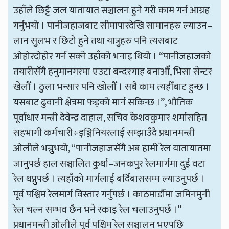
उहाँले छिट्टै जल यातायात सञ्चालन हुने गरी काम गर्न आग्रह
गर्नुभयो । पानीजहाजबाट सीमापारदेखि सामानहरु ल्याउन–
लान सुलभ र छिटो हुने तथा यात्रुहरु पनि त्यसबाट
ओहोरदोहोर गर्न सक्ने उहाँको भनाइ थियो । “पानीजहाजको
तयारीसँगै हनुमानगरमा एउटा बन्दरगाह बनाऔँ, भिसा सेन्टर
खेलौँ । ठुला भन्सार पनि खोलौँ । सबै काम त्यहीँबाट हुन्छ ।
यसबाट ढुवानी क्षेत्रमा फड्को मार्न सकिन्छ ।”, भौतिक
पूर्वाधार मन्त्री देवेन्द्र दाहाल, सचिव केशवकुमार शर्मासहित
सहभागी कर्मचारी÷इञ्जिनियरलाई सम्झाउँदै प्रधानमन्त्री
ओलीले भन्नुुभयो, “पानीजहाजसँगै अब हामी रेल यातायातमा
जानुुपर्छ हाल सञ्चालित कुुर्था–जनकपुुर रेलमार्गमा दुई वटा
रेल थप्नुुपर्छ । त्यहाँको मार्गलाई बर्दिबाससम्म ल्याउनुुपर्छ ।
पूर्व पश्चिम रेलमार्ग विस्तार गर्नुपर्छ । काठमाडौँमा जमिनमुनी
रेल चल्न सम्भव छैन भने स्काइ रेल चलाउनुपर्छ ।’’
प्रधानमन्त्री ओलीले पूर्व पश्चिम रेल सञ्चालन भएपछि