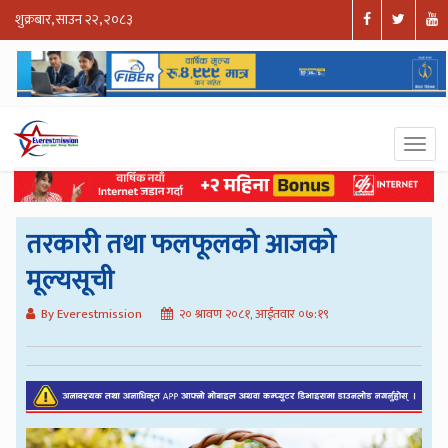
शुक्रबार, साउन २२, २०८३
तरकारी तथा फलफूलको आजको
मूल्यसूची
By Everestmission
२० श्रावण २०८१, आईतवार ०७:१९