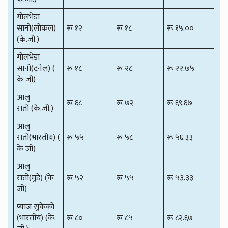
गोलभेडा
सानो(लोकल)
रू १२
रू १८
रू १५.००
(के.जी.)
गोलभेडा
सानो(टनेल) (
रू १८
रू २८
रू २२.७५
के जी)
आलु
रू ६८
रू ७२
रू ६९.६७
रातो (के.जी.)
आलु
रातो(भारतीय) (
रू ५५
रू ५८
रू ५६.३३
के जी)
आलु
रातो(मुडे) (के
रू ५२
रू ५५
रू ५३.३३
जी)
प्याज सुकेको
(भारतीय) (के.
रू ८०
रू ८५
रू ८२.६७