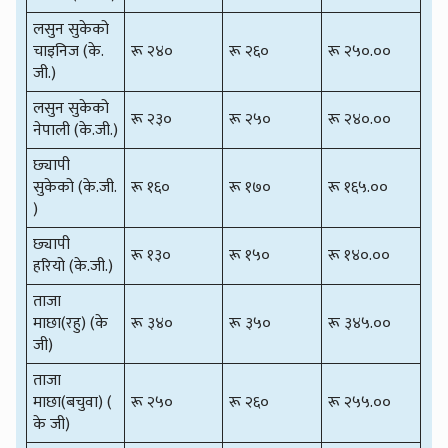
लसुन सुकेको
चाइनिज (के.
रू २४०
रू २६०
रू २५०.००
जी.)
लसुन सुकेको
रू २३०
रू २५०
रू २४०.००
नेपाली (के.जी.)
छ्यापी
सुकेको (के.जी.
रू १६०
रू १७०
रू १६५.००
)
छ्यापी
रू १३०
रू १५०
रू १४०.००
हरियो (के.जी.)
ताजा
माछा(रहु) (के
रू ३४०
रू ३५०
रू ३४५.००
जी)
ताजा
माछा(बचुवा) (
रू २५०
रू २६०
रू २५५.००
के जी)