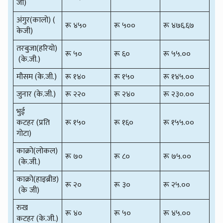
जी)
अंगुर(कालो) (
रू ४५०
रू ५००
रू ४७६.६७
केजी)
तरबुजा(हरियो)
रू ५०
रू ६०
रू ५५.००
(के.जी.)
मौसम (के.जी.)
रू १४०
रू १५०
रू १४५.००
जुनार (के.जी.)
रू २२०
रू २४०
रू २३०.००
भुई
कटहर (प्रति
रू १५०
रू १६०
रू १५५.००
गोटा)
काक्रो(लोकल)
रू ७०
रू ८०
रू ७५.००
(के.जी.)
काक्रो(हाइब्रीड)
रू २०
रू ३०
रू २५.००
(के जी)
रुख
रू ४०
रू ५०
रू ४५.००
कटहर (के.जी.)