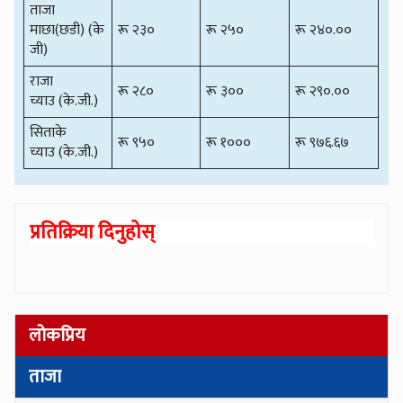
ताजा
माछा(छडी) (के
रू २३०
रू २५०
रू २४०.००
जी)
राजा
रू २८०
रू ३००
रू २९०.००
च्याउ (के.जी.)
सिताके
रू ९५०
रू १०००
रू ९७६.६७
च्याउ (के.जी.)
प्रतिक्रिया दिनुहोस्
लोकप्रिय
ताजा