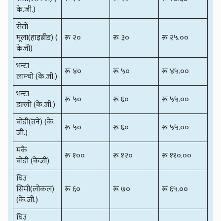
के.जी.)
सेतो
मूला(हाइब्रीड) (
रू २०
रू ३०
रू २५.००
केजी)
भन्टा
रू ४०
रू ५०
रू ४५.००
लाम्चो (के.जी.)
भन्टा
रू ५०
रू ६०
रू ५५.००
डल्लो (के.जी.)
बोडी(तने) (के.
रू ५०
रू ६०
रू ५५.००
जी.)
मकै
रू १००
रू १२०
रू ११०.००
बोडी (केजी)
घिउ
सिमी(लोकल)
रू ६०
रू ७०
रू ६५.००
(के.जी.)
घिउ