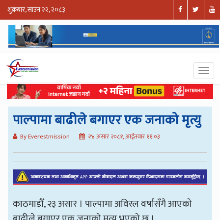
शुक्रबार, साउन २२, २०८३
पाल्पामा बाढीले बगाएर एक जनाको मृत्यु
By Everestmission
२४ असार २०८१, आईतवार ११:०३
काठमाडौँ, २३ असार । पाल्पामा अविरल वर्षासँगै आएको
बाढीले बगाएर एक जनाको मृत्यु भएको छ ।