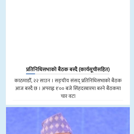
प्रतिनिधिसभाको बैठक बस्दै (कार्यसूचीसहित)
काठमाडौँ, २२ साउन । सङ्घीय संसद् प्रतिनिधिसभाको बैठक
आज बस्दै छ । अपराह्न १ः०० बजे सिंहदरबारमा बस्ने बैठकमा
चार वटा