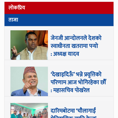
लोकप्रिय
ताजा
जेनजी आन्दोलनले देशको
स्वाधीनता खतरामा पर्‍यो
: अध्यक्ष यादव
‘देखाइदिऊँ’ भन्ने प्रवृत्तिको
परिणाम आज भोगिरहेका छौँ
: महासचिव पोखरेल
दारिमबोटमा ‘चौलागाईं