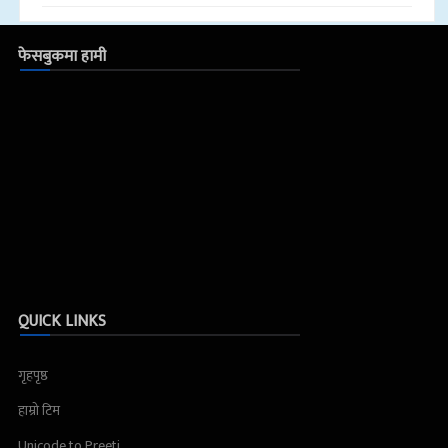
फेसबुकमा हामी
QUICK LINKS
गृहपृष्ठ
हाम्रो टिम
Unicode to Preeti