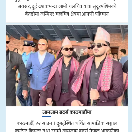
अवसर, दुई दशकभन्दा लामो चलचित्र यात्रा सुदूरपश्चिमको
बैतडीमा जन्मिएर चलचित्र क्षेत्रमा आफ्नो पहिचान
जामजाम ब्रदर्स काठमाडौँमा
काठमाडौँ, २२ साउन । दुबईस्थित चर्चित सामाजिक सञ्जाल
कन्टेन्ट क्रिएटर तथा उद्यमी जामजाम ब्रदर्स नेपाल आइपुगेका