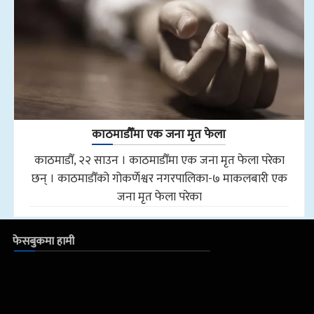
काठमाडौँमा एक जना मृत फेला
काठमाडौँ, २२ साउन । काठमाडौँमा एक जना मृत फेला परेका
छन् । काठमाडौँको गोकर्णेश्वर नगरपालिका-७ माकलबारी एक
जना मृत फेला परेका
फेसबुकमा हामी