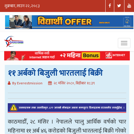
शुक्रबार, साउन २२, २०८३
११ अर्बको बिजुली भारतलाई बिक्री
By Everestmission
२८ मंसिर २०८०, बिहीबार १८:३९
काठमाडौँ, २८ मंसिर । नेपालले चालु आर्थिक वर्षको चार
महिनामा ११ अर्ब ४६ करोडको बिजुली भारतलाई बिक्री गरेको