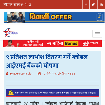
बिहिबार, साउन २१, २०८३
९ प्रतिशत लाभांश वितरण गर्ने ग्लोबल
आईएमई बैंकको घोषणा
By Everestmission
२८ मंसिर २०८०, बिहीबार ११:४४
काठमाडौँ, २८ मंसिर । ग्लोबल आईएमई बैंकका अध्यक्ष