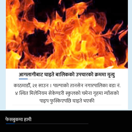
आगलागीबाट घाइते बालिकको उपचारको क्रममा मृत्यु
काठमाडौँ, २१ साउन । पाल्पाको तानसेन नगारपालिका वडा नं.
४ स्थित मिलेनियम सेकेण्डरी स्कुलको चमेना गृहमा ग्याँसको
पाइप फुस्किएपछि घाइते भएकी
फेसबुकमा हामी