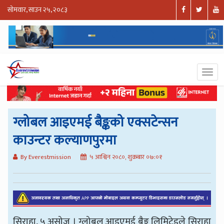
सोमवार, साउन २५, २०८३
ग्लोबल आइएमई बैङ्कको एक्सटेन्सन
काउन्टर कल्याणपुरमा
By Everestmission
५ आश्विन २०८०, शुक्रबार ०७:०१
सिराहा, ५ असोज । ग्लोबल आइएमई बैङ्क लिमिटेडले सिराहा