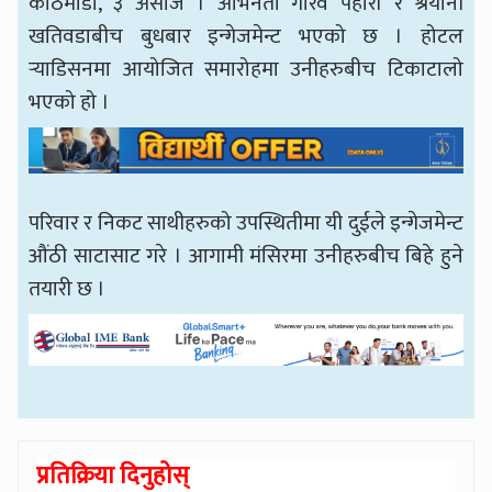
काठमाडौँ, ३ असोज । अभिनेता गौरव पहारी र श्रेयानी
खतिवडाबीच बुधबार इन्गेजमेन्ट भएको छ । होटल
र्‍याडिसनमा आयोजित समारोहमा उनीहरुबीच टिकाटालो
भएको हो ।
परिवार र निकट साथीहरुको उपस्थितीमा यी दुईले इन्गेजमेन्ट
औंठी साटासाट गरे । आगामी मंसिरमा उनीहरुबीच बिहे हुने
तयारी छ ।
प्रतिक्रिया दिनुहोस्