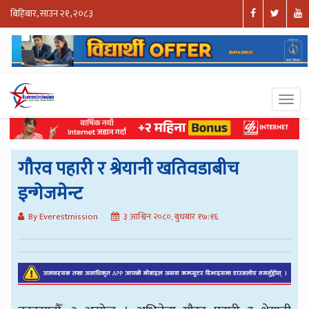
बिहिबार, साउन २१, २०८३
गौरव पहारी र श्रेयानी खतिवडाबीच
इन्गेजमेन्ट
By Everestmission
३ आश्विन २०८०, बुधबार १७:१६