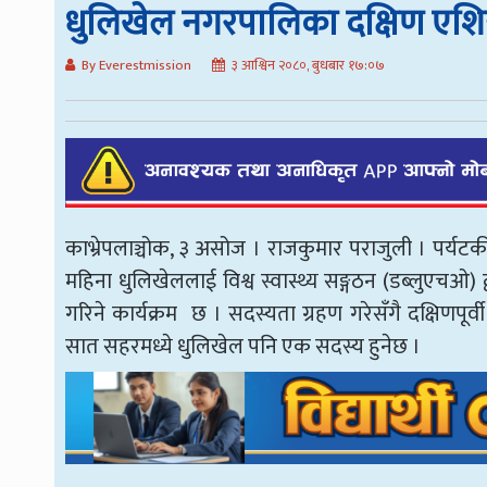
धुलिखेल नगरपालिका दक्षिण एशियाल
By Everestmission
३ आश्विन २०८०, बुधबार १७:०७
काभ्रेपलाञ्चोक, ३ असोज । राजकुमार पराजुली । पर्
महिना धुलिखेललाई विश्व स्वास्थ्य सङ्गठन (डब्लुएचओ) द्
गरिने कार्यक्रम छ । सदस्यता ग्रहण गरेसँगै दक्षिणपूर्व
सात सहरमध्ये धुलिखेल पनि एक सदस्य हुनेछ ।