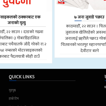
रसाइकलको ठक्करबाट एक
७ जना जुवाडे पक्राउ
जनाको मृत्यु
काठमाडौँ, २२ साउन । चि
डौँ, २२ साउन । दाङको गढवा
जुवातास खेलिरहेको अवस्थ
उँपालिका-३ गोबरडिहास्थित
जनालाई प्रहरीले पक्राउ गरे
बाट पचैयातर्फ जाँदै गरेको रा.२
चितवनको भरतपुर महानगरपा
५४ नम्बरको मोटरसाइकलको
देवीटार बस्ने
करबाट पैदलयात्री सोही ठाउँ
QUICK LINKS
स
गृहपृष्ठ
हाम्रो टिम