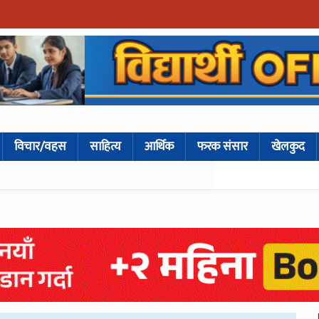
विचार/वहस
साहित्य
आर्थिक
फरक संसार
खेलकुद