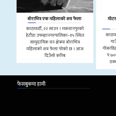
बोराभित्र एक महिलाको शव फेला
मोट
काठमाडौँ, २२ साउन । मकवानपुरको
काठमा
हेटौंडा उपमहानगरपालिका–१५ स्थित
गा
सामुदायिक वन क्षेत्रमा बोराभित्र
गोबरडिहा
महिलाको शव फेला परेको छ । आज
प ७०
दिउँसो करिब
ठक्
फेसबुकमा हामी