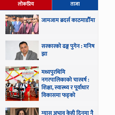
लोकप्रिय
ताजा
जामजाम ब्रदर्स काठमाडौँमा
सरकारको ढङ्ग पुगेन : मनिष
झा
मध्यपुरथिमि
नगरपालिकाको चारवर्ष :
शिक्षा, स्वास्थ्य र पूर्वाधार
विकासमा फड्को
ग्यास अभाव केही दिनमा नै