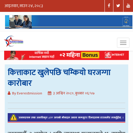
आइतवार, साउन २४, २०८३
कित्ताकाट खुलेपछि चम्कियो घरजग्गा
कारोबार
By Everestmission
३ आश्विन २०८०, बुधबार ०६:५७