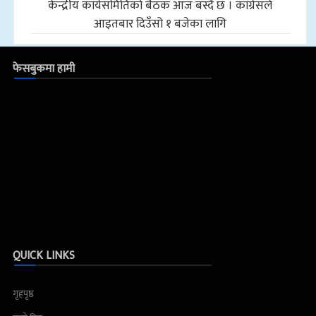
केन्द्रीय कार्यसमितिको बैठक आज बस्दै छ । कांग्रेसले
आइतबार दिउँसो १ बजेका लागि
फेसबुकमा हामी
QUICK LINKS
गृहपृष्ठ