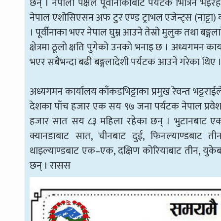
छन् । नेपाली पक्षले पूर्वीनाकाबाट पर्यटक भित्रिन 
नेपाल एशोसिएसन अफ टुर एण्ड ट्राभल एजेन्ट्स (नाट्टा) क
। पूर्वीनाका भएर नेपाल घुम्न आउने तेस्रो मुलुक तथा बङ
क्षेत्रमा ठूलो क्षति पुगेको उनको भनाइ छ । अध्यगमन क
भएर सबैभन्दा बढी बङ्गलादेशी पर्यटक आउने गरेका थिए 
अध्यगमन कार्यालय काँकडभिट्टाका प्रमुख रेवन्त भट्टरा
देशका पाँच हजार एक सय ९७ जना पर्यटक नेपाल प्रवे
हजार सात सय ८३ महिला रहेका छन् । भुटानबाट एक ह
क्यानडाबाट सात, चीनबाट दुई, फिनल्याण्डबाट तीन,
थाइल्याण्डबाट एक–एक, दक्षिण कोरियाबाट तीन, युके
छन् । रासस