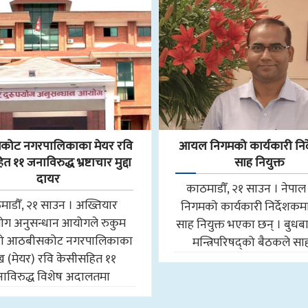
ोट नगरपालिकाका मेयर रवि
आयल निगमको कार्यकारी निर
 ११ जनाविरुद्ध भ्रष्टाचार मुद्दा
साह नियुक्त
दायर
काठमाडौँ, २१ साउन । नेप
माडौँ, २१ साउन । अख्तियार
निगमको कार्यकारी निर्देशकमा न
योग अनुसन्धान आयोगले रुकुम
साह नियुक्त भएका छन् । बुधब
मको आठबीसकोट नगरपालिकाका
मन्त्रिपरिषद्को बैठकले स
मुख (मेयर) रवि केसीसहित ११
ाविरुद्ध विशेष अदालतमा