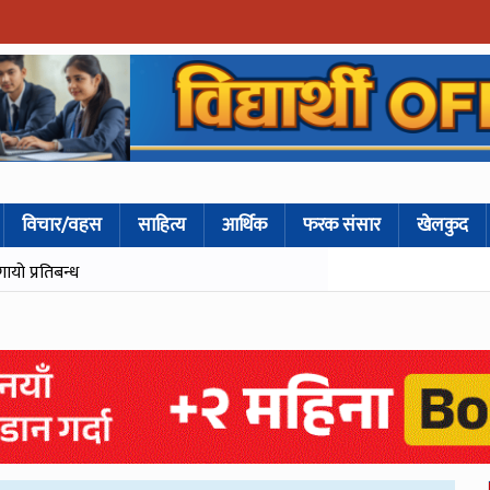
विचार/वहस
साहित्य
आर्थिक
फरक संसार
खेलकुद
गायो प्रतिबन्ध