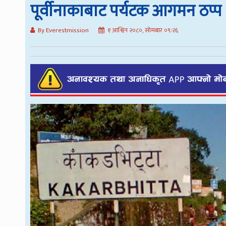
पूर्वीनाकाबाट पर्यटक आगमन ठप्प
By Everestmission
१ आश्विन २०८०, सोमबार ०९:२६