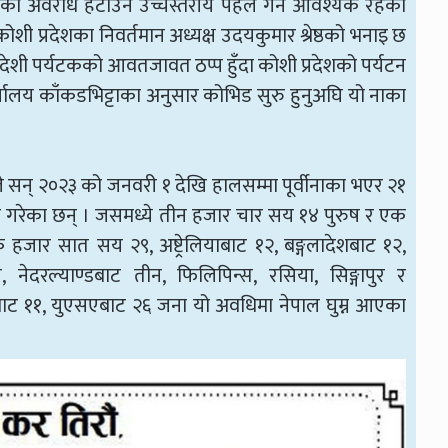
भइरहेको अवरोध हटाउन उच्चस्तरीय पहल गर्न आवश्यक रहेको
ोशी प्रदेशका निवर्तमान अध्यक्ष उदयकुमार श्रेष्ठको भनाइ छ
्गलादेशी पर्यटकको आवतजावत ठप्प हुँदा कोशी प्रदेशको पर्यटन
ार्यालय काँकडभिट्टाका अनुसार कोभिड सुरु हुनुअघि यो नाका
।
ईले सन् २०२३ को जनवरी १ देखि हालसम्मा पूर्वीनाका भएर २१
श गरेका छन् । जसमध्ये तीन हजार चार सय १४ पुरुष र एक
जार सात सय २९, अष्ट्रेलियाबाट १२, बङ्गलादेशबाट १२,
 नेदरल्याण्डबाट तीन, फिलिपिन्स, रसिया, सिङ्गापुर र
बाट ११, युएसएबाट २६ जना यो अवधिमा नेपाल घुम्न आएका